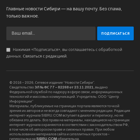
Главные новости Сибири — на вашу почту. Без спама,
только важное.
Нажимая «Подписаться», вы соглашаетесь с обработкой
данных.
Связаться с редакцией
.
© 2016 – 2026, Сетевое издание “Новости Сибири”.
Свидетельство
ЭЛ № ФС 77 – 82268 от 23.11.2021,
выдано
Федеральной службой по надзору в сфере связи, информационных
технологий и массовых коммуникаций. Учредитель: ООО “Центр
Информации”
Материалы, публикуемые на страницах портала являются точкой
зрения их авторов и не всегда совпадают с мнением редакции. Редакция
интернет-журнала SIBRU.COM вступает в диалог и переписку, но не
обязана это делать. Все права на материалы, находящиеся на страницах
интернет-журнала охраняются в соответствии с законодательством РФ,
в том числе об авторском праве и смежных правах. При любом
использовании материалов сайта и сателлитных проектов –
гиперссылка на
SIBRU.COM
обязательна.