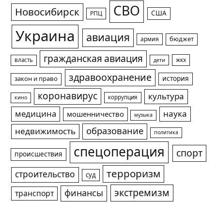
СВО
Новосибирск
США
РПЦ
Украина
авиация
армия
бюджет
гражданская авиация
жкх
власть
дети
здравоохранение
история
закон и право
коронавирус
культура
коррупция
кино
медицина
наука
мошенничество
музыка
образование
недвижимость
политика
спецоперация
спорт
происшествия
терроризм
строительство
суд
экстремизм
финансы
транспорт