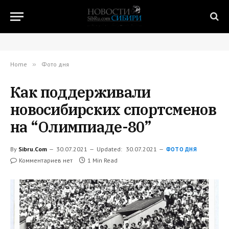
Home
»
Фото дня
Как поддерживали
новосибирских спортсменов
на “Олимпиаде-80”
By
Sibru.Com
30.07.2021
Updated:
30.07.2021
ФОТО ДНЯ
Комментариев нет
1 Min Read