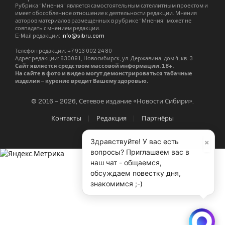
Рубрика “Мнения” является самостоятельным сателлитным проектом и
имеет обособленное отношение к деятельности редакции. Мнения
авторов материалов размещенных в рубрике “Мнения” может не
совпадать с мнением редакции.
E-Mail редакции:
info@sibru.com
Телефон редакции: +7 913 002 24 80
Адрес редакции: 630091, Новосибирск, ул. Державина, дом 4, кв. 3
Сайт является средством массовой информации. 18+.
На сайте в фото и видео могут демонстрироваться табачные
изделия – курение вредит Вашему здоровью.
© 2016 – 2026, Сетевое издание «Новости Сибири».
Контакты
Редакция
Партнёры
×
Здравствуйте! У вас есть
вопросы? Приглашаем вас в
наш чат - общаемся,
обсуждаем повестку дня,
знакомимся ;-)