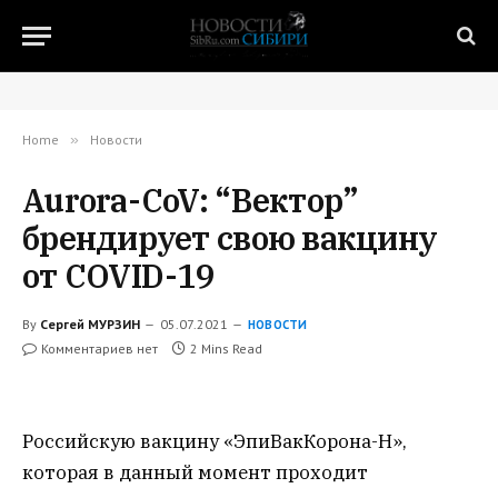
Home
»
Новости
Aurora-CoV: “Вектор”
брендирует свою вакцину
от COVID-19
By
Сергей МУРЗИН
05.07.2021
НОВОСТИ
Комментариев нет
2 Mins Read
Российскую вакцину «ЭпиВакКорона-Н»,
которая в данный момент проходит