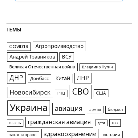
ТЕМЫ
Агропроизводство
COVID19
Андрей Травников
ВСУ
Великая Отечественная война
Владимир Путин
ДНР
ЛНР
Китай
Донбасс
СВО
Новосибирск
США
РПЦ
Украина
авиация
армия
бюджет
гражданская авиация
жкх
власть
дети
здравоохранение
история
закон и право