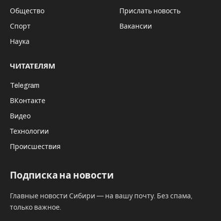
рекомендации по деятельности всех
кадетских классов, созданных на базе
среднеобразовательных школ, а также
дополнительных общеобразовательных
программ казачьей направленности.
По словам атамана Новосибирского
отдельского казачьего общества Алексея
Харитонова, по состоянию на начало 2021 года
на территории Новосибирской области
зарегистрировано 23 казачьи организации, из
них – 12 казачьих обществ, внесенных в
Государственный реестр. В Новосибирской
области накоплен немалый положительный
опыт по сотрудничеству органов власти и
казачества. Между Новосибирским отдельским