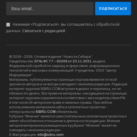
казачьим обществом и органами
государственной власти Новосибирской
области заключены семь соглашений об
оказании содействия с: региональным
Военным комиссариатом, Главным
управлением МЧС РФ по НСО, Управлением
МВД России по Новосибирску, Пограничным
управлением ФСБ России по Новосибирской
области, региональными минприроды
минсоцразвития, минсельхозом.
В Новосибирской области действует
единственный за Уралом ГБОУ НСО «Казачий
кадетский корпус имени Героя Российской
Федерации Олега Куянова (школа-интернат)»,
где обучается 200 человек. Создано пять