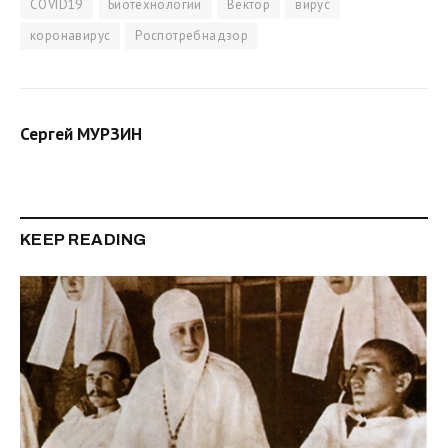
COVID19
Биотехнологии
Вектор
вирус
коронавирус
Роспотребнадзор
Сергей МУРЗИН
KEEP READING