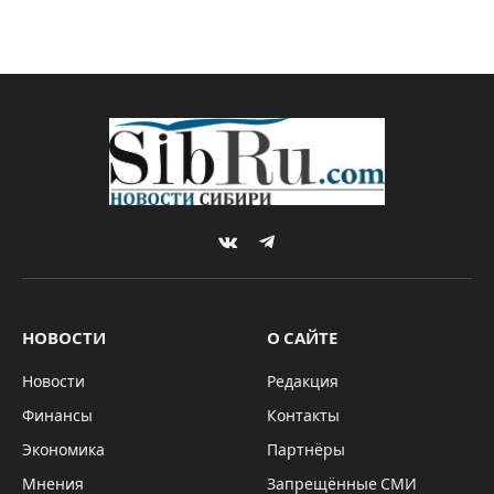
На базе Казачьего
кадетского корпуса им.
Куянова появится
ресурсный центр
By
Сергей МУРЗИН
05.07.2021
БЕЗ РУБРИКИ
1 комментарий
2 Mins Read
В 2022 году на базе Казачьего кадетского
корпуса имени Героя Российской Федерации
Олега Куянова будет создан региональный
ресурсный центр по развитию кадетского
образования в Новосибирской области.
Центр будет разрабатывать методические