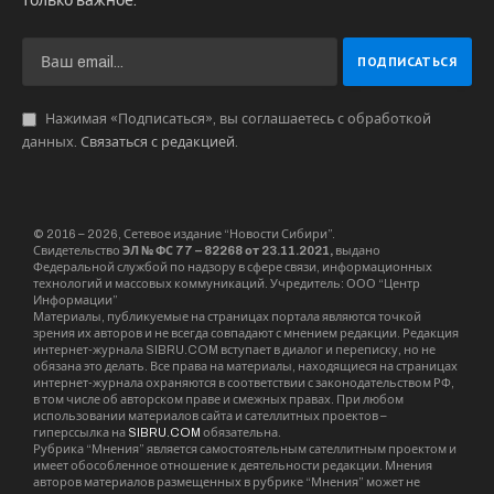
только важное.
Нажимая «Подписаться», вы соглашаетесь с обработкой
данных.
Связаться с редакцией
.
© 2016 – 2026, Сетевое издание “Новости Сибири”.
Свидетельство
ЭЛ № ФС 77 – 82268 от 23.11.2021,
выдано
Федеральной службой по надзору в сфере связи, информационных
технологий и массовых коммуникаций. Учредитель: ООО “Центр
Информации”
Материалы, публикуемые на страницах портала являются точкой
зрения их авторов и не всегда совпадают с мнением редакции. Редакция
интернет-журнала SIBRU.COM вступает в диалог и переписку, но не
обязана это делать. Все права на материалы, находящиеся на страницах
интернет-журнала охраняются в соответствии с законодательством РФ,
в том числе об авторском праве и смежных правах. При любом
использовании материалов сайта и сателлитных проектов –
гиперссылка на
SIBRU.COM
обязательна.
Рубрика “Мнения” является самостоятельным сателлитным проектом и
имеет обособленное отношение к деятельности редакции. Мнения
авторов материалов размещенных в рубрике “Мнения” может не