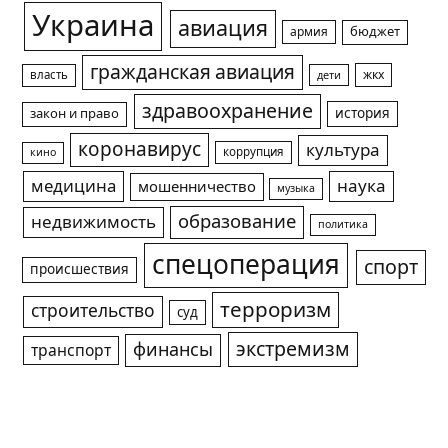
Украина
авиация
армия
бюджет
гражданская авиация
жкх
власть
дети
здравоохранение
история
закон и право
коронавирус
культура
коррупция
кино
медицина
наука
мошенничество
музыка
образование
недвижимость
политика
спецоперация
спорт
происшествия
терроризм
строительство
суд
экстремизм
финансы
транспорт