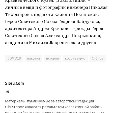
Краеведческого музея. В экспозиции –
личные вещи и фотографии инженера Николая
Тихомирова, педагога Клавдии Полянской,
Героя Советского Союза Георгия Байдукова,
архитектора Андрея Крячкова, трижды Героя
Советского Союза Александра Покрышкина,
академика Михаила Лаврентьева и других.
COVID19
вакцина
история
коронавирус
Сибирь
Sibru.Com
Website
Материалы, публикуемые за авторством "Редакция
SibRu.com" являются результатом коллективной работы
редакции (за исключением случаев, если указана ссылка