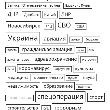
Великая Отечественная война
Владимир Путин
ДНР
ЛНР
Китай
Донбасс
СВО
Новосибирск
США
РПЦ
Украина
авиация
армия
бюджет
гражданская авиация
жкх
власть
дети
здравоохранение
история
закон и право
коронавирус
культура
коррупция
кино
медицина
наука
мошенничество
музыка
образование
недвижимость
политика
спецоперация
спорт
происшествия
терроризм
строительство
суд