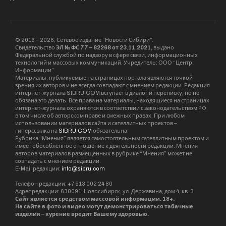
© 2016 – 2026, Сетевое издание “Новости Сибири”.
Свидетельство
ЭЛ № ФС 77 – 82268 от 23.11.2021,
выдано
Федеральной службой по надзору в сфере связи, информационных
технологий и массовых коммуникаций. Учредитель: ООО “Центр
Информации”
Материалы, публикуемые на страницах портала являются точкой
зрения их авторов и не всегда совпадают с мнением редакции. Редакция
интернет-журнала SIBRU.COM вступает в диалог и переписку, но не
обязана это делать. Все права на материалы, находящиеся на страницах
интернет-журнала охраняются в соответствии с законодательством РФ,
в том числе об авторском праве и смежных правах. При любом
использовании материалов сайта и сателлитных проектов –
гиперссылка на
SIBRU.COM
обязательна.
Рубрика “Мнения” является самостоятельным сателлитным проектом и
имеет обособленное отношение к деятельности редакции. Мнения
авторов материалов размещенных в рубрике “Мнения” может не
совпадать с мнением редакции.
E-Mail редакции:
info@sibru.com
Телефон редакции: +7 913 002 24 80
Адрес редакции: 630091, Новосибирск, ул. Державина, дом 4, кв. 3
Сайт является средством массовой информации. 18+.
На сайте в фото и видео могут демонстрироваться табачные
изделия – курение вредит Вашему здоровью.