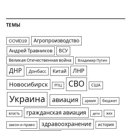
ТЕМЫ
Агропроизводство
COVID19
Андрей Травников
ВСУ
Великая Отечественная война
Владимир Путин
ДНР
ЛНР
Китай
Донбасс
СВО
Новосибирск
США
РПЦ
Украина
авиация
армия
бюджет
гражданская авиация
жкх
власть
дети
здравоохранение
история
закон и право