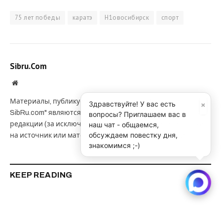
75 лет победы
каратэ
Н1овосибирск
спорт
Sibru.Com
Website
Материалы, публикуемые за авторством "Редакция
×
Здравствуйте! У вас есть
SibRu.com" являются результатом коллективной работы
вопросы? Приглашаем вас в
редакции (за исключением случаев, если указана ссылка
наш чат - общаемся,
обсуждаем повестку дня,
на источник или материал помечен как рекламный).
знакомимся ;-)
KEEP READING