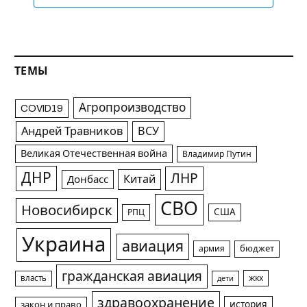
ТЕМЫ
Агропроизводство
COVID19
Андрей Травников
ВСУ
Великая Отечественная война
Владимир Путин
ДНР
ЛНР
Китай
Донбасс
СВО
Новосибирск
США
РПЦ
Украина
авиация
армия
бюджет
гражданская авиация
жкх
власть
дети
здравоохранение
история
закон и право