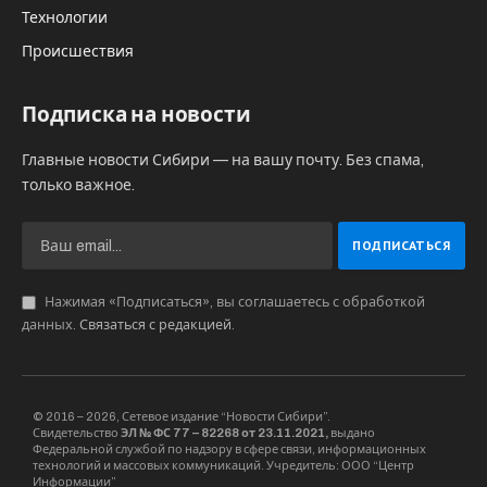
подсудимому, что ей на банковскую карту
пришло детское пособие.
При этом подсудимый обратил внимание, что
потерпевшая производила разблокировку
своего мобильного телефона указательным
пальцем правой руки. Через некоторое время
потерпевшая после распития спиртного ушла
спать в другую комнату. Воспользовавшись
тем, что потерпевшая спит, подсудимый взял
её мобильный телефон и разблокировал его,
прислонив к указательному пальцу
потерпевшей. После этого при помощи
приложения «Мобильный банк», вход в
который уже был произведён, он в два приёма
перевёл на свой счёт 6 тысяч рублей. Позже,