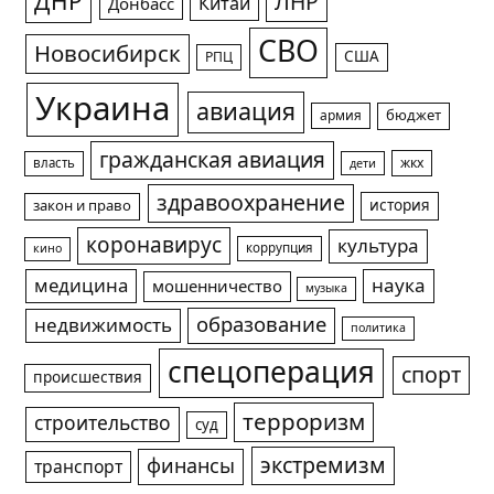
ДНР
ЛНР
Китай
Донбасс
СВО
Новосибирск
США
РПЦ
Украина
авиация
армия
бюджет
гражданская авиация
жкх
власть
дети
здравоохранение
история
закон и право
коронавирус
культура
коррупция
кино
медицина
наука
мошенничество
музыка
образование
недвижимость
политика
спецоперация
спорт
происшествия
терроризм
строительство
суд
экстремизм
финансы
транспорт