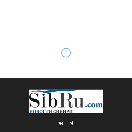
В Кузбассе за кражу денег с
банковского счёта житель
Мариинска приговорён к 2
годам 6 месяцам лишения
свободы
By
Sibru.Com
30.03.2021
Комментариев нет
НОВОСТИ
2 Mins Read