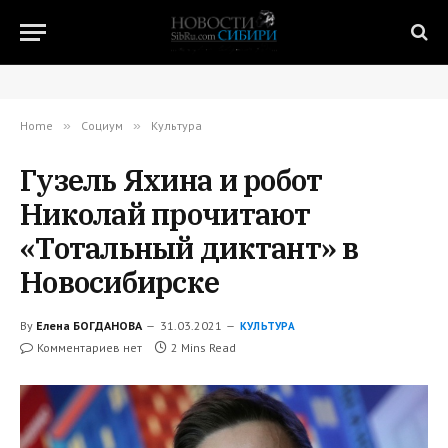
Home
»
Социум
»
Культура
Гузель Яхина и робот
Николай прочитают
«Тотальный диктант» в
Новосибирске
By
Елена БОГДАНОВА
31.03.2021
КУЛЬТУРА
Комментариев нет
2 Mins Read