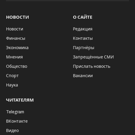
Кражу денежных средств 35-летний
рецидивист совершил при помощи
мобильного телефона потерпевшей путём
сканирования её отпечатка пальца в тот
момент, пока она спала.
В ходе рассмотрения уголовного дела
Мариинским городским судом Кемеровской
области было установлено, что в июне 2020
года подсудимый пришёл в дом своей
знакомой. Хозяйка дома находилась на работе,
но в доме находилась потерпевшая, с которой
они стали распивать спиртное. В ходе
распития спиртного потерпевшая сообщила