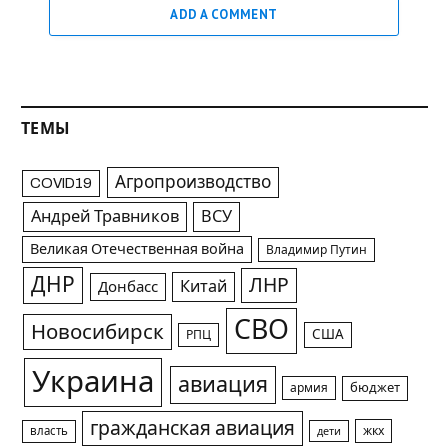
ADD A COMMENT
ТЕМЫ
Агропроизводство
COVID19
Андрей Травников
ВСУ
Великая Отечественная война
Владимир Путин
ДНР
ЛНР
Китай
Донбасс
СВО
Новосибирск
США
РПЦ
Украина
авиация
армия
бюджет
гражданская авиация
жкх
власть
дети