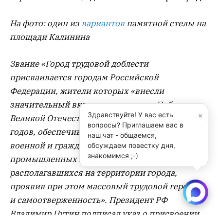
На фото: один из
вариантов
памятной стелы на
площади Калинина
Звание «Город трудовой доблести
присваивается городам Российской
Федерации, жители которых «внесли
значительный вклад в достижение Победы в
×
Здравствуйте! У вас есть
Великой Отечественной войне 1941—1945
вопросы? Приглашаем вас в
годов, обеспечив бесперебойное производство
наш чат - общаемся,
военной и гражданской продукции на
обсуждаем повестку дня,
знакомимся ;-)
промышленных предприятиях,
располагавшихся на территории города,
проявив при этом массовый трудовой героизм
и самоотверженность». Президент РФ
Владимир Путин подписал указ о присвоении