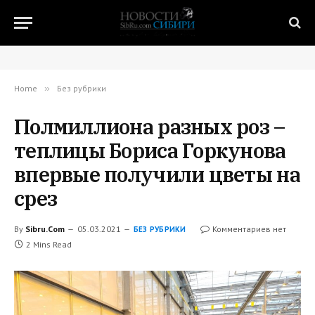
Home
»
Без рубрики
Полмиллиона разных роз –
теплицы Бориса Горкунова
впервые получили цветы на
срез
By
Sibru.Com
05.03.2021
Комментариев нет
БЕЗ РУБРИКИ
2 Mins Read