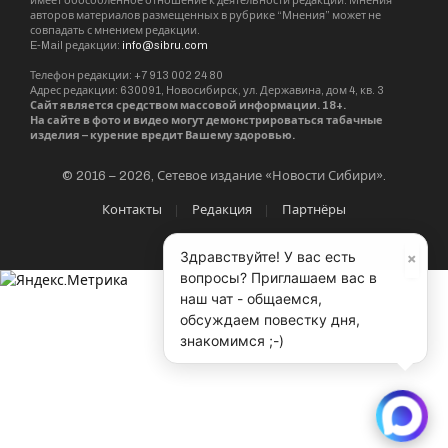
имеет обособленное отношение к деятельности редакции. Мнения
авторов материалов размещенных в рубрике “Мнения” может не
совпадать с мнением редакции.
E-Mail редакции:
info@sibru.com
Телефон редакции: +7 913 002 24 80
Адрес редакции: 630091, Новосибирск, ул. Державина, дом 4, кв. 3
Сайт является средством массовой информации. 18+.
На сайте в фото и видео могут демонстрироваться табачные
изделия – курение вредит Вашему здоровью.
© 2016 – 2026, Сетевое издание «Новости Сибири».
Контакты
Редакция
Партнёры
×
Здравствуйте! У вас есть
вопросы? Приглашаем вас в
наш чат - общаемся,
обсуждаем повестку дня,
знакомимся ;-)