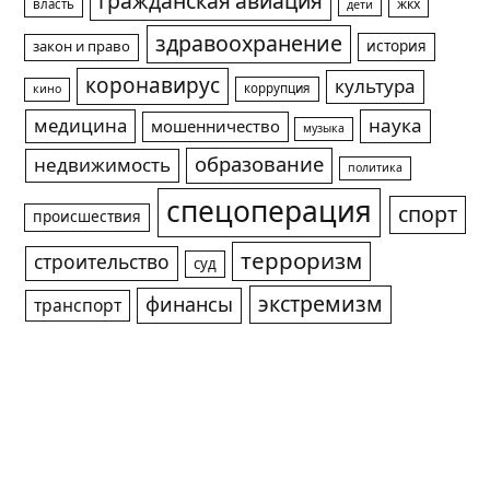
гражданская авиация
жкх
власть
дети
здравоохранение
история
закон и право
коронавирус
культура
коррупция
кино
медицина
наука
мошенничество
музыка
образование
недвижимость
политика
спецоперация
спорт
происшествия
терроризм
строительство
суд
экстремизм
финансы
транспорт