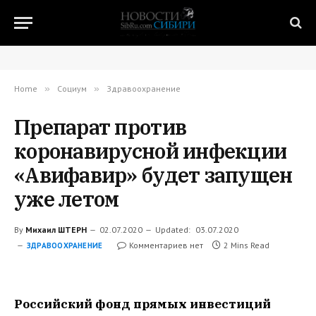
Home
»
Социум
»
Здравоохранение
Препарат против
коронавирусной инфекции
«Авифавир» будет запущен
уже летом
By
Михаил ШТЕРН
02.07.2020
Updated:
03.07.2020
Комментариев нет
2 Mins Read
ЗДРАВООХРАНЕНИЕ
Российский фонд прямых инвестиций