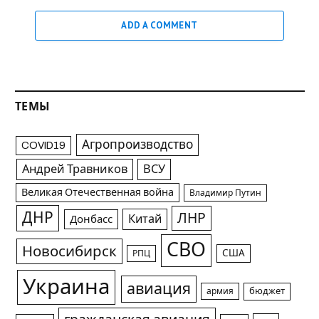
ADD A COMMENT
ТЕМЫ
Агропроизводство
COVID19
Андрей Травников
ВСУ
Великая Отечественная война
Владимир Путин
ДНР
ЛНР
Китай
Донбасс
СВО
Новосибирск
США
РПЦ
Украина
авиация
армия
бюджет