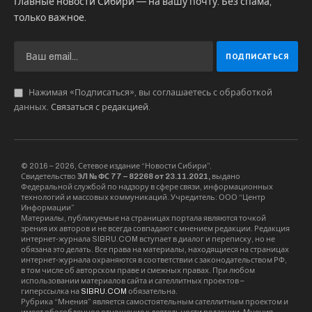
Главные новости Сибири — на вашу почту. Без спама,
только важное.
Нажимая «Подписаться», вы соглашаетесь с обработкой
данных.
Связаться с редакцией
.
© 2016 – 2026, Сетевое издание “Новости Сибири”.
Свидетельство
ЭЛ № ФС 77 – 82268 от 23.11.2021,
выдано
Федеральной службой по надзору в сфере связи, информационных
технологий и массовых коммуникаций. Учредитель: ООО “Центр
Информации”
Материалы, публикуемые на страницах портала являются точкой
зрения их авторов и не всегда совпадают с мнением редакции. Редакция
интернет-журнала SIBRU.COM вступает в диалог и переписку, но не
обязана это делать. Все права на материалы, находящиеся на страницах
интернет-журнала охраняются в соответствии с законодательством РФ,
в том числе об авторском праве и смежных правах. При любом
использовании материалов сайта и сателлитных проектов –
гиперссылка на
SIBRU.COM
обязательна.
Рубрика “Мнения” является самостоятельным сателлитным проектом и