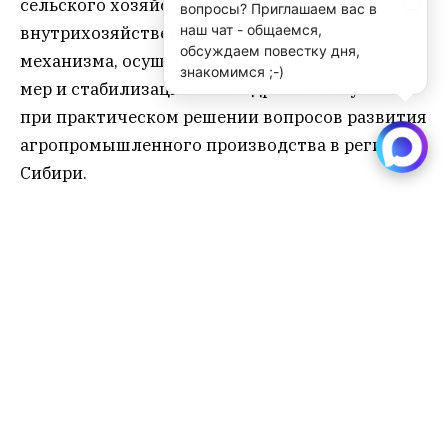
сельского хозяйства, совершенствованию
вопросы? Приглашаем вас в
наш чат - общаемся,
внутрихозяйственного экономического
обсуждаем повестку дня,
механизма, осуществлению антикризисных
знакомимся ;-)
мер и стабилизации АПК и др. используются
при практическом решении вопросов развития
агропромышленного производства в регионах
Сибири.
«Смерть Петра Михайловича Першукевича –
большая утрата для сибирской и российской
науки. Ушёл из жизни талантливый,
трудолюбивый, искренне преданный своему
делу человек, посвятивший себя развитию
сибирского села», – говорится в тексте
соболезнования губернатора Новосибирской
области Андрея Травникова.