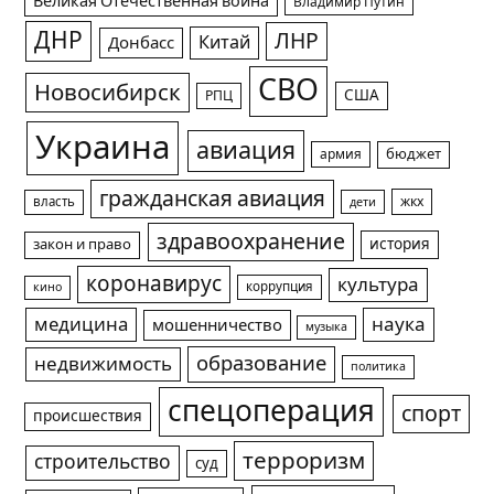
Великая Отечественная война
Владимир Путин
ДНР
ЛНР
Китай
Донбасс
СВО
Новосибирск
США
РПЦ
Украина
авиация
армия
бюджет
гражданская авиация
жкх
власть
дети
здравоохранение
история
закон и право
коронавирус
культура
коррупция
кино
медицина
наука
мошенничество
музыка
образование
недвижимость
политика
спецоперация
спорт
происшествия
терроризм
строительство
суд