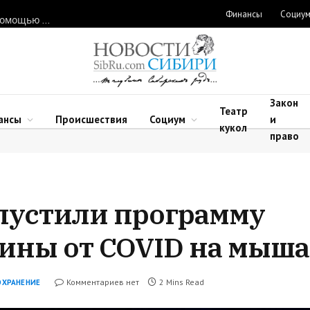
Финансы
Социу
Нарушителей природоохранного законодательства ловят с помощью дронов в Новосибирской области
Закон
Театр
ансы
Происшествия
Социум
и
кукол
право
пустили программу
ины от COVID на мыша
Комментариев нет
2 Mins Read
ОХРАНЕНИЕ