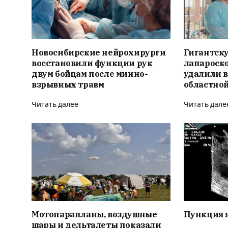
Новосибирские нейрохирурги
Гигантск
восстановили функции рук
лапароск
двум бойцам после минно-
удалили 
взрывных травм
областно
Читать далее
Читать дале
Мотопарапланы, воздушные
Пункция 
шары и дельталеты показали