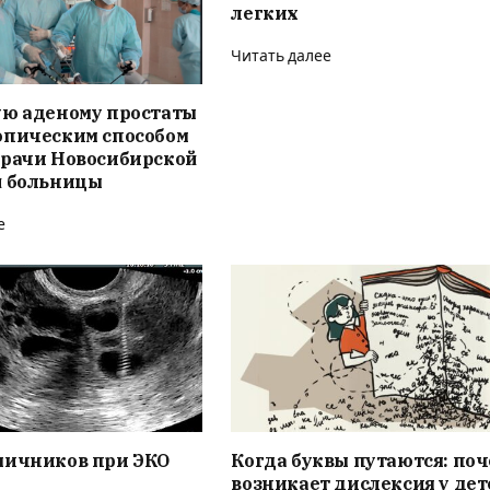
легких
Читать далее
ую аденому простаты
опическим способом
врачи Новосибирской
й больницы
е
яичников при ЭКО
Когда буквы путаются: по
возникает дислексия у дет