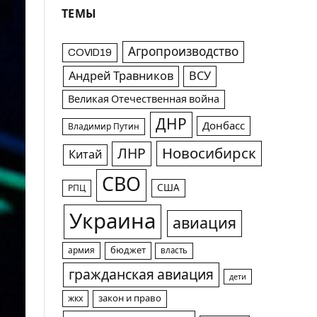
ТЕМЫ
Агропроизводство
COVID19
Андрей Травников
ВСУ
Великая Отечественная война
ДНР
Донбасс
Владимир Путин
Новосибирск
ЛНР
Китай
СВО
США
РПЦ
Украина
авиация
армия
бюджет
власть
гражданская авиация
дети
жкх
закон и право