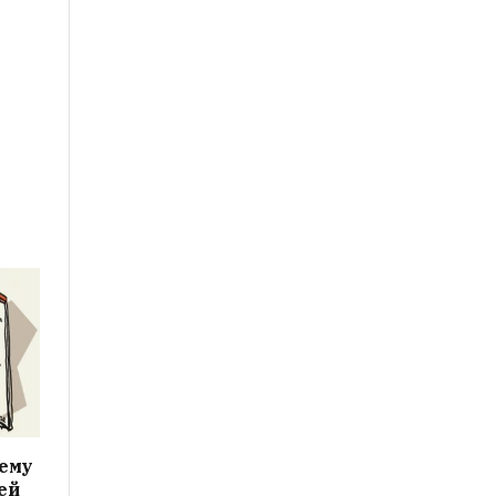
чему
ей