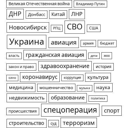
Великая Отечественная война
Владимир Путин
ДНР
ЛНР
Китай
Донбасс
СВО
Новосибирск
США
РПЦ
Украина
авиация
армия
бюджет
гражданская авиация
жкх
власть
дети
здравоохранение
история
закон и право
коронавирус
культура
коррупция
кино
медицина
наука
мошенничество
музыка
образование
недвижимость
политика
спецоперация
спорт
происшествия
терроризм
строительство
суд