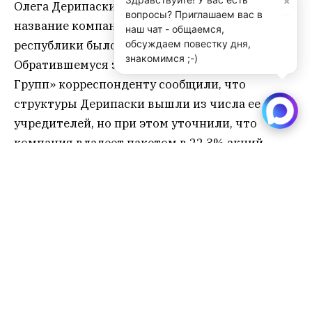
×
Олега Дерипаски «Базэл Аэро», но позже
вопросы? Приглашаем вас в
название компании в сообщении минфина
наш чат - общаемся,
обсуждаем повестку дня,
республики было изменено на «Эра Групп».
знакомимся ;-)
Обратившемуся за комментариями в «Эра
Групп» корреспонденту сообщили, что
структуры Дерипаски вышли из числа ее
учредителей, но при этом уточнили, что
компания владеет пакетом в 22,3% акций
аэропорта с осени 2019 года.
На сайте республиканского правительства и
минфина сообщений о планах “Эра Групп” в
отношении ОАО “Аэропорт Абакан” обнаружить
не удалось (
но сам факт внесения последующих
правок в уже опубликованные, если верить
журналисту «Ъ» Герману Костринскому,