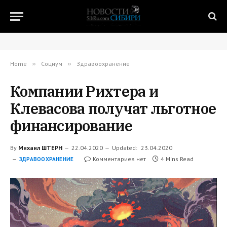
Home
»
Социум
»
Здравоохранение
Компании Рихтера и
Клевасова получат льготное
финансирование
By
Михаил ШТЕРН
22.04.2020
Updated:
23.04.2020
Комментариев нет
4 Mins Read
ЗДРАВООХРАНЕНИЕ