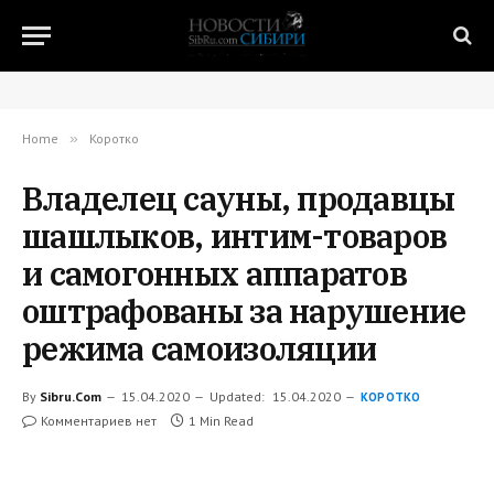
Home
»
Коротко
Владелец сауны, продавцы
шашлыков, интим-товаров
и самогонных аппаратов
оштрафованы за нарушение
режима самоизоляции
By
Sibru.Com
15.04.2020
Updated:
15.04.2020
КОРОТКО
Комментариев нет
1 Min Read