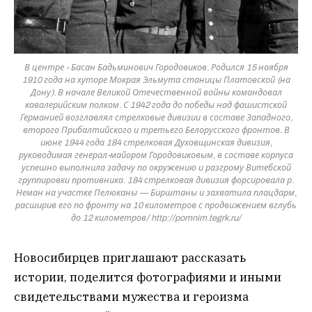
В центре - Басан Бадьминович Городовиков. Родился 15 ноября
1910 года на хуторе Мокрая Эльмута станицы Платовской (на
Дону). В начале Великой Отечественной войны командовал
кавалерийским полком. С 1942 года до победы над фашистской
Германией возглавлял стрелковые дивизии в составе Западного,
второго Прибалтийского и третьего Белорусского фронтов. В
июне 1944 года 184 стрелковая Духовщинская дивизия,
руководимая генерал-майором Городовиковым, в составе корпуса
успешно выполнила задачу по окружению и разгрому Витебской
группировки противника. 184 стрелковая дивизия форсировала р.
Неман на участке Пелюканы — Бирштаны и захватила плацдарм,
расширив его по фронту на 10 километров с продвижением вглубь
до 12 километров/ http://pomnim.tegrk.ru/
Новосибирцев приглашают рассказать
истории, поделится фотографиями и иными
свидетельствами мужества и героизма