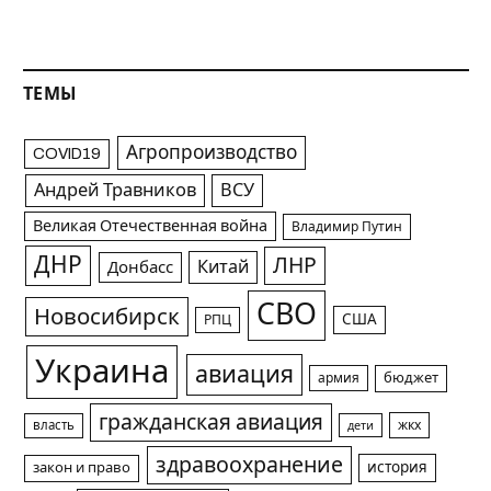
ТЕМЫ
Агропроизводство
COVID19
Андрей Травников
ВСУ
Великая Отечественная война
Владимир Путин
ДНР
ЛНР
Китай
Донбасс
СВО
Новосибирск
США
РПЦ
Украина
авиация
армия
бюджет
гражданская авиация
жкх
власть
дети
здравоохранение
история
закон и право