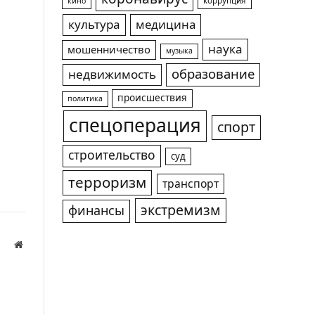
коррупция
кино
культура
медицина
наука
мошенничество
музыка
образование
недвижимость
происшествия
политика
спецоперация
спорт
строительство
суд
терроризм
транспорт
экстремизм
финансы
Website
а