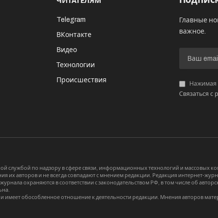
ЧИТАТЕЛЯМ
Telegram
Главные но
важное.
ВКонтакте
Видео
И
Технологии
Происшествия
Нажимая «
Связаться с 
й службой по надзору в сфере связи, информационных технологий и массовых 
я их авторов и не всегда совпадают с мнением редакции. Редакция интернет-журна
-журнала охраняются в соответствии с законодательством РФ, в том числе об авт
ьна.
и имеет обособленное отношение к деятельности редакции. Мнения авторов мате