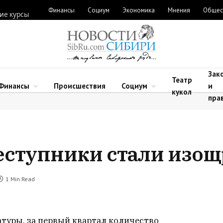
Финансы
Социум
Экономика
Мнения
Общес
ие курсы
Зак
Театр
Финансы
Происшествия
Социум
и
кукол
пра
еступники стали изо
1 Min Read
туры, за первый квартал количество