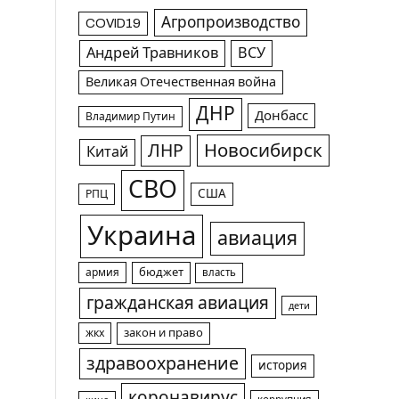
Агропроизводство
COVID19
Андрей Травников
ВСУ
Великая Отечественная война
ДНР
Донбасс
Владимир Путин
Новосибирск
ЛНР
Китай
СВО
США
РПЦ
Украина
авиация
армия
бюджет
власть
гражданская авиация
дети
жкх
закон и право
здравоохранение
история
коронавирус