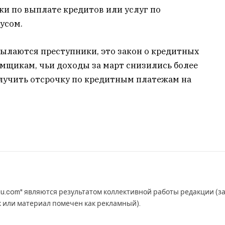
ки по выплате кредитов или услуг по
усом.
сылаются преступники, это закон о кредитных
емщикам, чьи доходы за март снизились более
олучить отсрочку по кредитным платежам на
u.com" являются результатом коллективной работы редакции (з
к или материал помечен как рекламный).