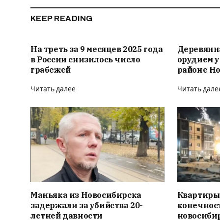
KEEP READING
На треть за 9 месяцев 2025 года
Деревянна
в России снизилось число
орудием у
грабежей
районе Н
Читать далее
Читать дале
Маньяка из Новосибирска
Квартиры
задержали за убийства 20-
конечност
летней давности
новосиби