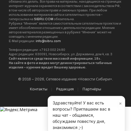
обязана это делать. Все права на материалы, находящиеся на страницах
интернет-журнала охраняются в соответствии с законодательством РФ,
в том числе об авторском праве и смежных правах. При любом
использовании материалов сайта и сателлитных проектов –
гиперссылка на
SIBRU.COM
обязательна.
Рубрика “Мнения” является самостоятельным сателлитным проектом и
имеет обособленное отношение к деятельности редакции. Мнения
авторов материалов размещенных в рубрике “Мнения” может не
совпадать с мнением редакции.
E-Mail редакции:
info@sibru.com
Телефон редакции: +7 913 002 24 80
Адрес редакции: 630091, Новосибирск, ул. Державина, дом 4, кв. 3
Сайт является средством массовой информации. 18+.
На сайте в фото и видео могут демонстрироваться табачные
изделия – курение вредит Вашему здоровью.
© 2016 – 2026, Сетевое издание «Новости Сибири».
Контакты
Редакция
Партнёры
×
Здравствуйте! У вас есть
вопросы? Приглашаем вас в
наш чат - общаемся,
обсуждаем повестку дня,
знакомимся ;-)