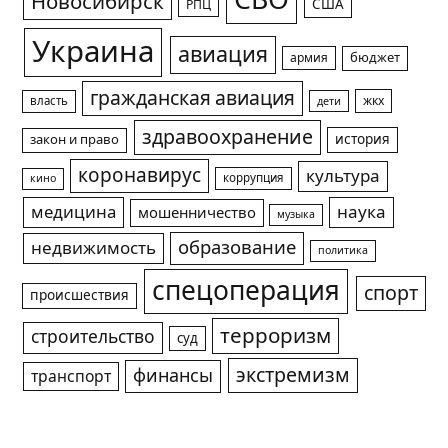
СВО
Новосибирск
США
РПЦ
Украина
авиация
армия
бюджет
гражданская авиация
жкх
власть
дети
здравоохранение
история
закон и право
коронавирус
культура
коррупция
кино
медицина
наука
мошенничество
музыка
образование
недвижимость
политика
спецоперация
спорт
происшествия
терроризм
строительство
суд
экстремизм
финансы
транспорт