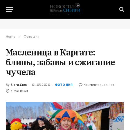
Home
»
Фото дня
Масленица в Каргате:
блины, забавы и сжигание
чучела
By
Sibru.Com
01.03.2020
Комментариев нет
ФОТО ДНЯ
1 Min Read