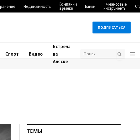
Компании
Финансовые
ранение
Недвижимость
Банки
Ст
и рынки
инструменты
ПОДПИСАТЬСЯ
Встреча
Спорт
Видео
на
Аляске
ТЕМЫ