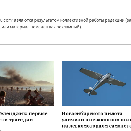
u.com" являются результатом коллективной работы редакции (з
к или материал помечен как рекламный).
Геленджик: первые
Новосибирского пилота
сти трагедии
уличили в незаконном пол
на легкомоторном самолет