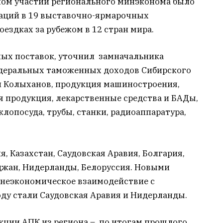
ном участии регионального минэконома было
заций в 19 выставочно-ярмарочных
ездках за рубежом в 12 стран мира.
ых поставок, уточнил замначальника
едеральных таможенных доходов Сибирского
 Колыханов, продукция машиностроения,
я продукция, лекарственные средства и БАДы,
клопосуда, трубы, станки, радиоаппаратура,
, Казахстан, Саудовская Аравия, Болгария,
йджан, Нидерланды, Белоруссия. Новыми
шнеэкономическое взаимодействие с
оду стали Саудовская Аравия и Нидерланды.
кции АПК из региона – по итогам прошлого