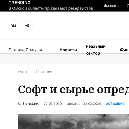
TRENDING
Финансы
С
В Омской области призывают резервистов
VKontakte
Telegram
Реальный
Новости
Фин
Пятница, 7 августа
сектор
Home
»
Актуально
Софт и сырье опре
By
Sibru.Com
22.02.2020
Updated:
22.02.2020
АКТУАЛЬНО