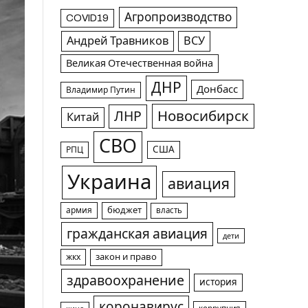
Агропроизводство
COVID19
Андрей Травников
ВСУ
Великая Отечественная война
ДНР
Донбасс
Владимир Путин
Новосибирск
ЛНР
Китай
СВО
США
РПЦ
Украина
авиация
армия
бюджет
власть
гражданская авиация
дети
жкх
закон и право
здравоохранение
история
коронавирус