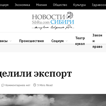
оциум
Экономика
Мнения
Общество
Культура
Здравоох
Закон
Театр
ансы
Происшествия
Социум
и
кукол
право
делили экспорт
Комментариев нет
3 Mins Read