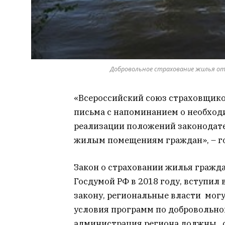
Добровольное страхование жилья от 
«Всероссийский союз страховщико
письма с напоминанием о необход
реализации положений законодате
жилым помещениям граждан», – го
Закон о страховании жилья гражд
Госдумой РФ в 2018 году, вступил 
закону, региональные власти могу
условия программ по добровольно
администрация региона должны о