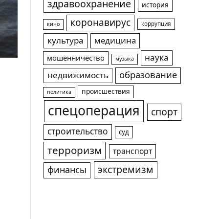
здравоохранение
история
коронавирус
коррупция
кино
культура
медицина
наука
мошенничество
музыка
образование
недвижимость
происшествия
политика
спецоперация
спорт
строительство
суд
терроризм
транспорт
экстремизм
финансы