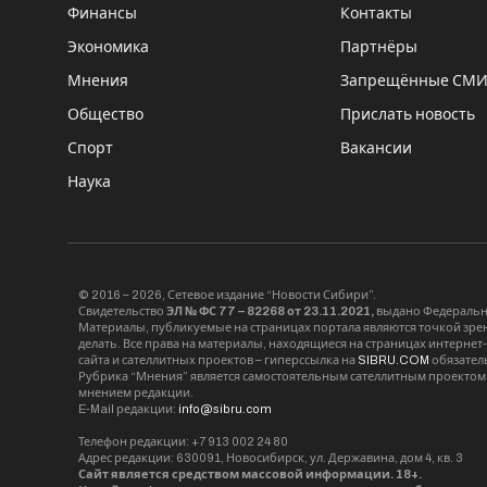
Финансы
Контакты
Экономика
Партнёры
Мнения
Запрещённые СМ
Общество
Прислать новость
Спорт
Вакансии
Наука
© 2016 – 2026, Сетевое издание “Новости Сибири”.
Свидетельство
ЭЛ № ФС 77 – 82268 от 23.11.2021,
выдано Федерально
Материалы, публикуемые на страницах портала являются точкой зрени
делать. Все права на материалы, находящиеся на страницах интернет
сайта и сателлитных проектов – гиперссылка на
SIBRU.COM
обязател
Рубрика “Мнения” является самостоятельным сателлитным проектом 
мнением редакции.
E-Mail редакции:
info@sibru.com
Телефон редакции: +7 913 002 24 80
Адрес редакции: 630091, Новосибирск, ул. Державина, дом 4, кв. 3
Сайт является средством массовой информации. 18+.