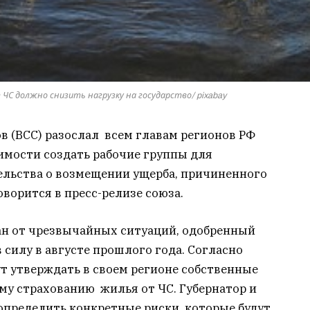
ЧС должно снизить нагрузку на государство/ pixabay
в (ВСС) разослал всем главам регионов РФ
имости создать рабочие группы для
льства о возмещении ущерба, причиненного
ворится в пресс-релизе союза.
ан от чрезвычайных ситуаций, одобренный
в силу в августе прошлого года. Согласно
т утверждать в своем регионе собственные
му страхованию жилья от ЧС. Губернатор и
пределить конкретные риски, которые будут