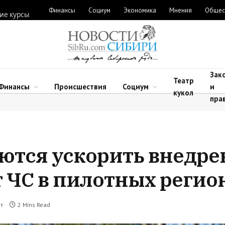
Финансы
Социум
Экономика
Мнения
Общес
ие курсы
Зак
Театр
Финансы
Происшествия
Социум
и
кукол
пра
ются ускорить внедре
т ЧС в пилотных регио
т
2 Mins Read