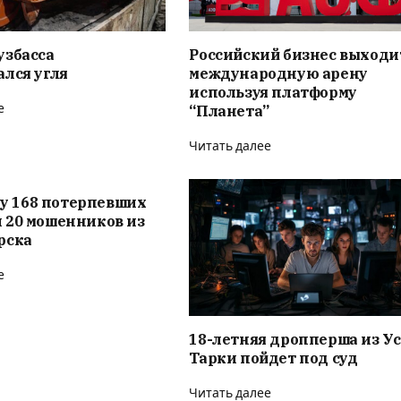
узбасса
Российский бизнес выходи
лся угля
международную арену
используя платформу
е
“Планета”
Читать далее
. у 168 потерпевших
 20 мошенников из
рска
е
18-летняя дропперша из Ус
Тарки пойдет под суд
Читать далее