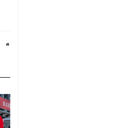
Website
а