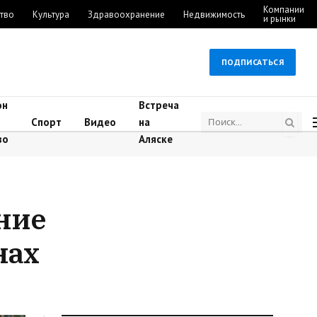
Компании
тво
Культура
Здравоохранение
Недвижимость
и рынки
ПОДПИСАТЬСЯ
он
Встреча
Спорт
Видео
на
во
Аляске
ние
нах