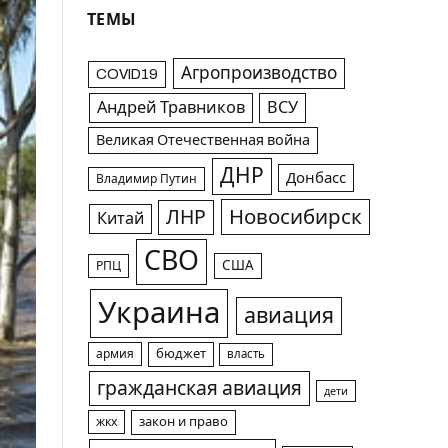
ТЕМЫ
Агропроизводство
COVID19
Андрей Травников
ВСУ
Великая Отечественная война
ДНР
Донбасс
Владимир Путин
Новосибирск
ЛНР
Китай
СВО
США
РПЦ
Украина
авиация
армия
бюджет
власть
гражданская авиация
дети
жкх
закон и право