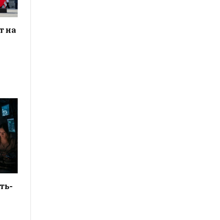
т на
ть-