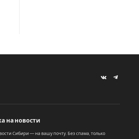
VKontakte
Telegram
а на новости
вости Сибири — на вашу почту. Без спама, только