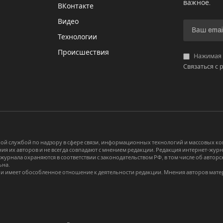
важное.
ВКонтакте
Видео
И
Технологии
Происшествия
Нажимая «
Связаться с 
й службой по надзору в сфере связи, информационных технологий и массовых 
я их авторов и не всегда совпадают с мнением редакции. Редакция интернет-журна
-журнала охраняются в соответствии с законодательством РФ, в том числе об авт
ьна.
и имеет обособленное отношение к деятельности редакции. Мнения авторов мате