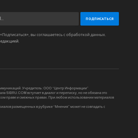
Подписаться», вы соглашаетесь с обработкой данных.
редакцией
.
коммуникаций. Учредитель: ООО “Центр Информации”
ла SIBRU.COM вступает в диалог и переписку, но не обязана это
орском праве и смежных правах. При любом использовании материалов
риалов размещенных в рубрике “Мнения” может не совпадать с