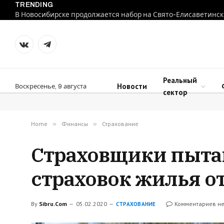
TRENDING
В Новосибирске продолжается набор на Свято-Елисаветинск
VKontakte
Telegram
Реальный
Новости
Воскресенье, 9 августа
сектор
Home
»
Финансы
»
Страхование
Страховщики пыта
страховок жилья о
By
Sibru.Com
05.02.2020
Комментариев не
СТРАХОВАНИЕ