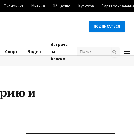
Экономика
Мнения
Общество
Культура
Здравоохранени
ПОДПИСАТЬСЯ
Встреча
Спорт
Видео
на
Аляске
урию и