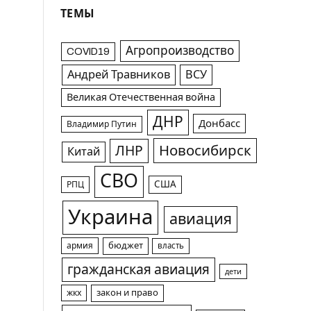
ТЕМЫ
Агропроизводство
COVID19
Андрей Травников
ВСУ
Великая Отечественная война
ДНР
Донбасс
Владимир Путин
Новосибирск
ЛНР
Китай
СВО
США
РПЦ
Украина
авиация
армия
бюджет
власть
гражданская авиация
дети
жкх
закон и право