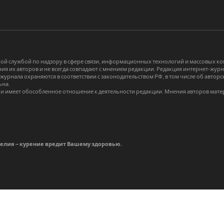
й службой по надзору в сфере связи, информационных технологий и массовых 
я их авторов и не всегда совпадают с мнением редакции. Редакция интернет-журна
-журнала охраняются в соответствии с законодательством РФ, в том числе об авт
ьна.
и имеет обособленное отношение к деятельности редакции. Мнения авторов мате
делия – курение вредит Вашему здоровью.