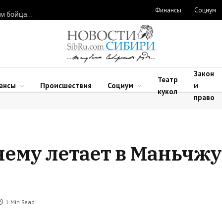
Финансы
Социум
Новосибирские нейрохирурги восстановили функции рук двум бойцам после минно-взрывных травм
Закон
Театр
ансы
Происшествия
Социум
и
кукол
право
ему летает в Маньчж
1 Min Read