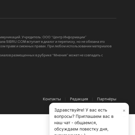
коммуникаций. Учредитель: ООО “Центр Информации”
ла SIBRU.COM вступает в диалог и переписку, но не обязана это
орском праве и смежных правах. При любом использовании материалов
риалов размещенных в рубрике “Мнения” может не совпадать с
Контакты
Редакция
Партнёры
×
Здравствуйте! У вас есть
вопросы? Приглашаем вас в
наш чат - общаемся,
обсуждаем повестку дня,