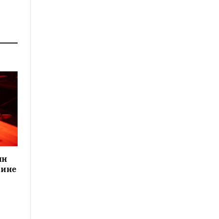
а
ин
кине