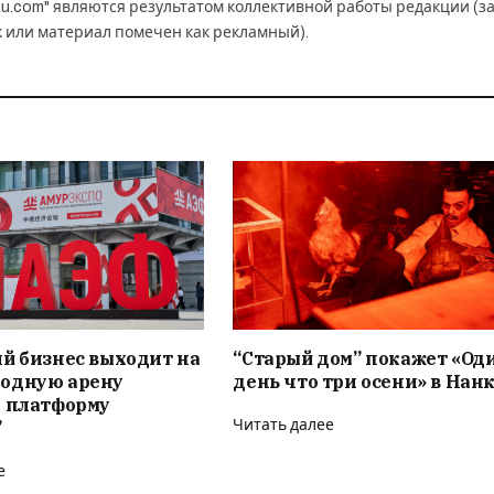
u.com" являются результатом коллективной работы редакции (з
к или материал помечен как рекламный).
й бизнес выходит на
“Старый дом” покажет «Од
одную арену
день что три осени» в Нан
я платформу
”
Читать далее
е