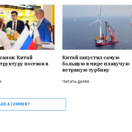
санов: Китай
Китай запустил самую
труктуру посевов в
большую в мире плавучую
ветряную турбину
е
Читать далее
ADD A COMMENT