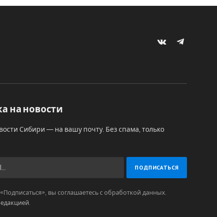
VKontakte
Telegram
а на новости
вости Сибири — на вашу почту. Без спама, только
Подписаться», вы соглашаетесь с обработкой данных.
редакцией
.