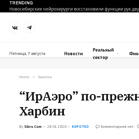
TRENDING
VKontakte
Telegram
Реальный
Новости
Фин
Пятница, 7 августа
сектор
Home
»
Коротко
“ИрАэро” по-прежн
Харбин
By
Sibru.Com
28.01.2020
Комментариев нет
КОРОТКО