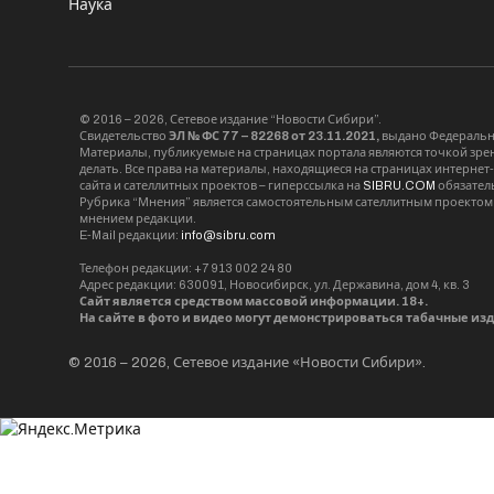
Наука
© 2016 – 2026, Сетевое издание “Новости Сибири”.
Свидетельство
ЭЛ № ФС 77 – 82268 от 23.11.2021,
выдано Федерально
Материалы, публикуемые на страницах портала являются точкой зрени
делать. Все права на материалы, находящиеся на страницах интернет
сайта и сателлитных проектов – гиперссылка на
SIBRU.COM
обязател
Рубрика “Мнения” является самостоятельным сателлитным проектом 
мнением редакции.
E-Mail редакции:
info@sibru.com
Телефон редакции: +7 913 002 24 80
Адрес редакции: 630091, Новосибирск, ул. Державина, дом 4, кв. 3
Сайт является средством массовой информации. 18+.
На сайте в фото и видео могут демонстрироваться табачные из
© 2016 – 2026, Сетевое издание «Новости Сибири».