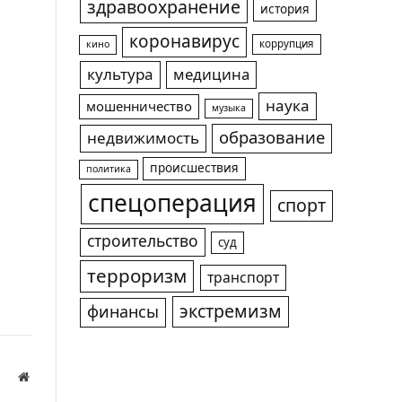
здравоохранение
история
коронавирус
коррупция
кино
культура
медицина
наука
мошенничество
музыка
образование
недвижимость
происшествия
политика
спецоперация
спорт
строительство
суд
терроризм
транспорт
экстремизм
финансы
Website