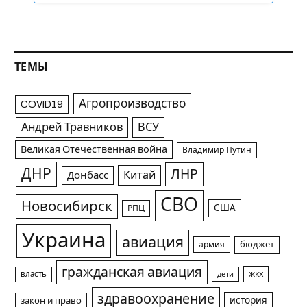
ТЕМЫ
Агропроизводство
COVID19
Андрей Травников
ВСУ
Великая Отечественная война
Владимир Путин
ДНР
ЛНР
Китай
Донбасс
СВО
Новосибирск
США
РПЦ
Украина
авиация
армия
бюджет
гражданская авиация
жкх
власть
дети
здравоохранение
история
закон и право