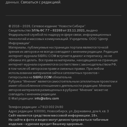
данных.
Связаться с редакцией
.
© 2016 – 2026, Сетевое издание “Новости Сибири”.
Свидетельство
ЭЛ № ФС 77 – 82268 от 23.11.2021,
выдано
Федеральной службой по надзору в сфере связи, информационных
технологий и массовых коммуникаций. Учредитель: ООО “Центр
Информации”
Материалы, публикуемые на страницах портала являются точкой
зрения их авторов и не всегда совпадают с мнением редакции. Редакция
интернет-журнала SIBRU.COM вступает в диалог и переписку, но не
обязана это делать. Все права на материалы, находящиеся на страницах
интернет-журнала охраняются в соответствии с законодательством РФ,
в том числе об авторском праве и смежных правах. При любом
использовании материалов сайта и сателлитных проектов –
гиперссылка на
SIBRU.COM
обязательна.
Рубрика “Мнения” является самостоятельным сателлитным проектом и
имеет обособленное отношение к деятельности редакции. Мнения
авторов материалов размещенных в рубрике “Мнения” может не
совпадать с мнением редакции.
E-Mail редакции:
info@sibru.com
Телефон редакции: +7 913 002 24 80
Адрес редакции: 630091, Новосибирск, ул. Державина, дом 4, кв. 3
Сайт является средством массовой информации. 18+.
На сайте в фото и видео могут демонстрироваться табачные
изделия – курение вредит Вашему здоровью.