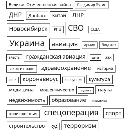
Великая Отечественная война
Владимир Путин
ДНР
ЛНР
Китай
Донбасс
СВО
Новосибирск
США
РПЦ
Украина
авиация
армия
бюджет
гражданская авиация
жкх
власть
дети
здравоохранение
история
закон и право
коронавирус
культура
коррупция
кино
медицина
наука
мошенничество
музыка
образование
недвижимость
политика
спецоперация
спорт
происшествия
терроризм
строительство
суд