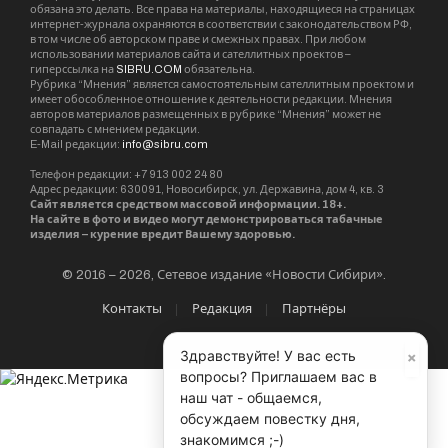
обязана это делать. Все права на материалы, находящиеся на страницах
интернет-журнала охраняются в соответствии с законодательством РФ,
в том числе об авторском праве и смежных правах. При любом
использовании материалов сайта и сателлитных проектов –
гиперссылка на
SIBRU.COM
обязательна.
Рубрика “Мнения” является самостоятельным сателлитным проектом и
имеет обособленное отношение к деятельности редакции. Мнения
авторов материалов размещенных в рубрике “Мнения” может не
совпадать с мнением редакции.
E-Mail редакции:
info@sibru.com
Телефон редакции: +7 913 002 24 80
Адрес редакции: 630091, Новосибирск, ул. Державина, дом 4, кв. 3
Сайт является средством массовой информации. 18+.
На сайте в фото и видео могут демонстрироваться табачные
изделия – курение вредит Вашему здоровью.
© 2016 – 2026, Сетевое издание «Новости Сибири».
Контакты
Редакция
Партнёры
×
Здравствуйте! У вас есть
вопросы? Приглашаем вас в
наш чат - общаемся,
обсуждаем повестку дня,
знакомимся ;-)