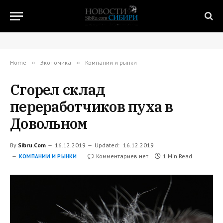
Home
»
Экономика
»
Компании и рынки
Сгорел склад
переработчиков пуха в
Довольном
By
Sibru.Com
16.12.2019
Updated:
16.12.2019
Комментариев нет
1 Min Read
КОМПАНИИ И РЫНКИ