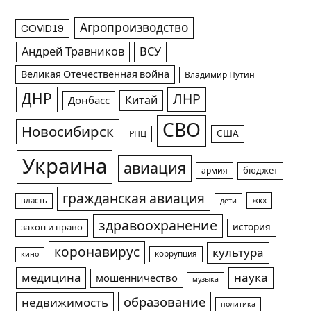
Агропроизводство
COVID19
Андрей Травников
ВСУ
Великая Отечественная война
Владимир Путин
ДНР
ЛНР
Китай
Донбасс
СВО
Новосибирск
США
РПЦ
Украина
авиация
армия
бюджет
гражданская авиация
жкх
власть
дети
здравоохранение
история
закон и право
коронавирус
культура
коррупция
кино
медицина
наука
мошенничество
музыка
образование
недвижимость
политика