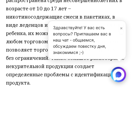
распространена среди несовершеннолетних в
возрасте от 10 до 17 лет –
никотиносодержащие смеси в пакетиках, в
виде леденцов и конфет легкодоступны для
×
Здравствуйте! У вас есть
ребенка, их можно купить практически в
вопросы? Приглашаем вас в
наш чат - общаемся,
любом торговом объекте, законодательство
обсуждаем повестку дня,
позволяет торговать и рекламировать смеси
знакомимся ;-)
без ограничений. Также большое разнообразие
некурительной продукции создает
определенные проблемы с идентификацией
продукта.
Депутаты предлагают ввести «правовое
регулирование в сфере оборота
никотиносодержащей продукции, а также
запретить продажу такой продукции
несовершеннолетним.