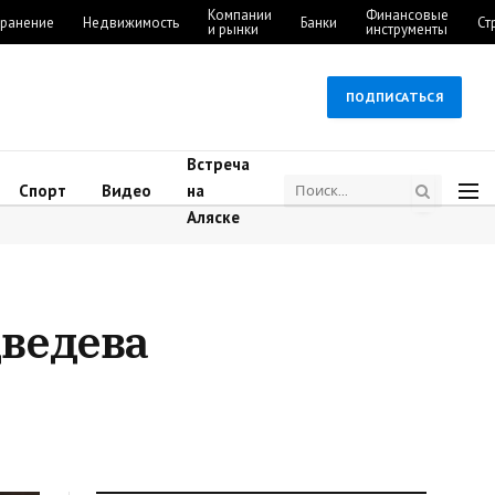
Компании
Финансовые
ранение
Недвижимость
Банки
Ст
и рынки
инструменты
ПОДПИСАТЬСЯ
Встреча
Спорт
Видео
на
Аляске
ведева