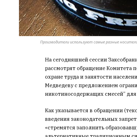
Производители используют самые разные носители 
На сегодняшней сессии Заксобран
рассмотрят обращение Комитета п
охране труда и занятости населе
Медведеву с предложением огран
никотиносодержащих смесей” для
Как указывается в обращении (текс
введения законодательных запрет
«стремятся заполнить образовавш
альтернативные традиционным си