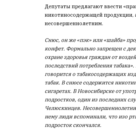
Депутаты предлагают ввести «прав
никотиносодержащей продукции, а
несовершеннолетним.
Cнюс, он же «пэк» или «шайба» про
конфет. Формально запрещен с дек
охране здоровья граждан от возде
последствий потребления табака».
говорится о табакосодержащих изд
табак. В снюсе содержится никотин
сигаретах. В Новосибирске от упо
подростков, один из последних сл
Челюскинцев. Несовершеннолетний
нему люди вспоминали, что изо рта
подросток скончался.