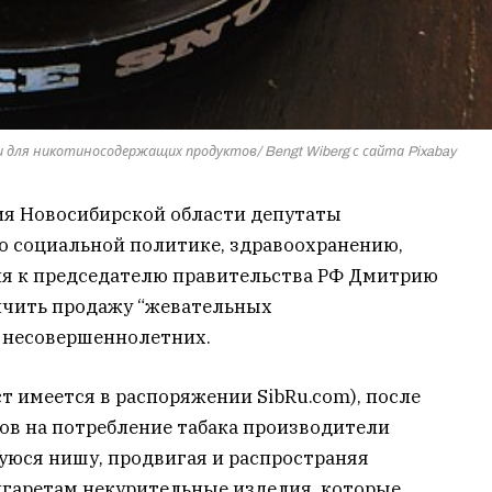
для никотиносодержащих продуктов/ Bengt Wiberg с сайта Pixabay
ия Новосибирской области депутаты
о социальной политике, здравоохранению,
ния к председателю правительства РФ Дмитрию
ичить продажу “жевательных
 несовершеннолетних.
т имеется в распоряжении SibRu.com), после
ов на потребление табака производители
уюся нишу, продвигая и распространяя
гаретам некурительные изделия, которые