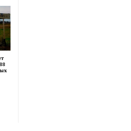
ет
88
вых