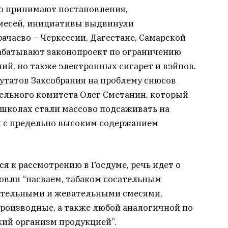
о принимают постановления,
месей, инициативы выдвинули
рачаево – Черкессии, Дагестане, Самарской
рабатывают законопроект по ограничению
ий, но также электронных сигарет и вэйпов.
утатов Заксобрания на проблему снюсов
ельного комитета Олег Сметанин, который
в школах стали массово подсаживать на
й с предельно высоким содержанием
я к рассмотрению в Госдуме, речь идет о
овли “насваем, табаком сосательным
сательными и жевательными смесями,
роизводные, а также любой аналогичной по
кий организм продукцией”.