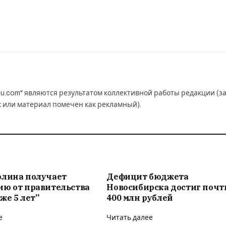
u.com" являются результатом коллективной работы редакции (з
к или материал помечен как рекламный).
олина получает
Дефицит бюджета
ию от правительства
Новосибирска достиг почт
же 5 лет”
400 млн рублей
е
Читать далее