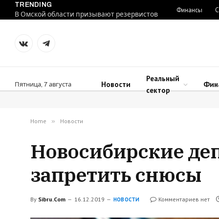
TRENDING
Финансы
С
В Омской области призывают резервистов
VKontakte
Telegram
Реальный
Новости
Фин
Пятница, 7 августа
сектор
Home
»
Новости
Новосибирские де
запретить снюсы
By
Sibru.Com
16.12.2019
Комментариев нет
НОВОСТИ