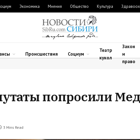
оциум
Экономика
Мнения
Общество
Культура
Здравоох
Закон
Театр
ансы
Происшествия
Социум
и
кукол
право
путаты попросили Мед
3 Mins Read