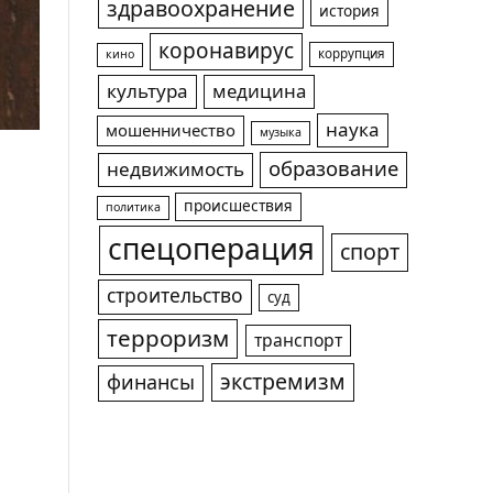
здравоохранение
история
коронавирус
коррупция
кино
культура
медицина
наука
мошенничество
музыка
образование
недвижимость
происшествия
политика
спецоперация
спорт
строительство
суд
терроризм
транспорт
экстремизм
финансы