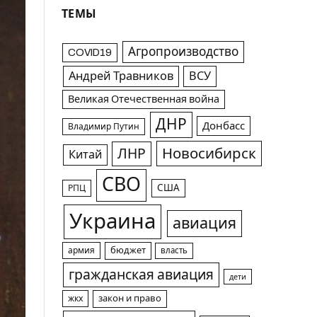
ТЕМЫ
Агропроизводство
COVID19
Андрей Травников
ВСУ
Великая Отечественная война
ДНР
Донбасс
Владимир Путин
Новосибирск
ЛНР
Китай
СВО
США
РПЦ
Украина
авиация
армия
бюджет
власть
гражданская авиация
дети
жкх
закон и право