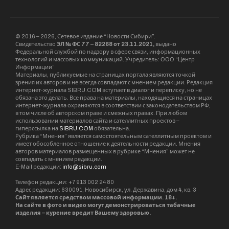
© 2016 – 2026, Сетевое издание “Новости Сибири”.
Свидетельство
ЭЛ № ФС 77 – 82268 от 23.11.2021,
выдано
Федеральной службой по надзору в сфере связи, информационных
технологий и массовых коммуникаций. Учредитель: ООО “Центр
Информации”
Материалы, публикуемые на страницах портала являются точкой
зрения их авторов и не всегда совпадают с мнением редакции. Редакция
интернет-журнала SIBRU.COM вступает в диалог и переписку, но не
обязана это делать. Все права на материалы, находящиеся на страницах
интернет-журнала охраняются в соответствии с законодательством РФ,
в том числе об авторском праве и смежных правах. При любом
использовании материалов сайта и сателлитных проектов –
гиперссылка на
SIBRU.COM
обязательна.
Рубрика “Мнения” является самостоятельным сателлитным проектом и
имеет обособленное отношение к деятельности редакции. Мнения
авторов материалов размещенных в рубрике “Мнения” может не
совпадать с мнением редакции.
E-Mail редакции:
info@sibru.com
Телефон редакции: +7 913 002 24 80
Адрес редакции: 630091, Новосибирск, ул. Державина, дом 4, кв. 3
Сайт является средством массовой информации. 18+.
На сайте в фото и видео могут демонстрироваться табачные
изделия – курение вредит Вашему здоровью.