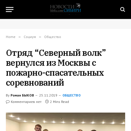
Home
»
Социум
»
Общество
Отряд “Северный волк”
вернулся из Москвы с
пожарно-спасательных
соревнований
By
Роман БЫКОВ
25.11.2019
ОБЩЕСТВО
Комментариев нет
2 Mins Read