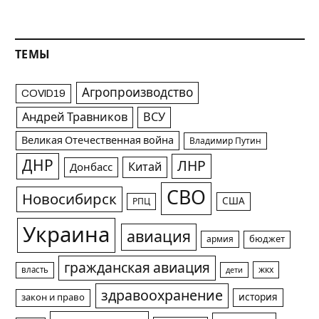
ТЕМЫ
Агропроизводство
COVID19
Андрей Травников
ВСУ
Великая Отечественная война
Владимир Путин
ДНР
ЛНР
Китай
Донбасс
СВО
Новосибирск
США
РПЦ
Украина
авиация
армия
бюджет
гражданская авиация
жкх
власть
дети
здравоохранение
история
закон и право