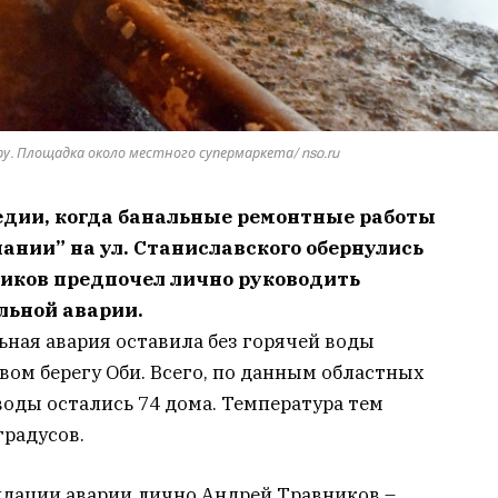
ру. Площадка около местного супермаркета/ nso.ru
едии, когда банальные ремонтные работы
нии” на ул. Станиславского обернулись
ников предпочел лично руководить
ьной аварии.
ная авария оставила без горячей воды
вом берегу Оби. Всего, по данным областных
воды остались 74 дома. Температура тем
градусов.
идации аварии лично Андрей Травников –