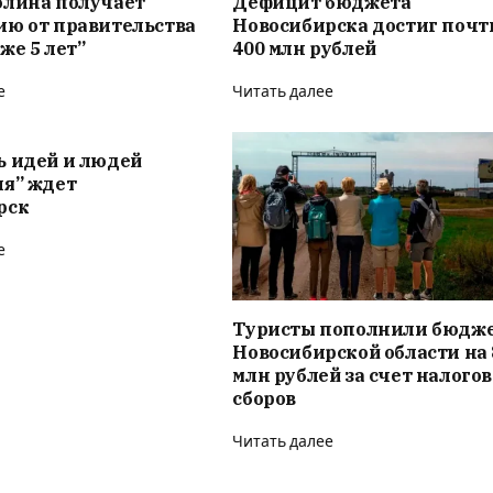
олина получает
Дефицит бюджета
ию от правительства
Новосибирска достиг почт
же 5 лет”
400 млн рублей
е
Читать далее
ь идей и людей
ия” ждет
рск
е
Туристы пополнили бюдж
Новосибирской области на 
млн рублей за счет налого
сборов
Читать далее