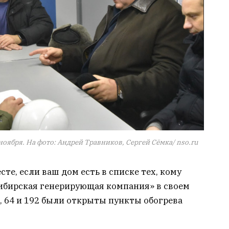
оября. На фото: Андрей Травников, Сергей Сёмка/ nso.ru
те, если ваш дом есть в списке тех, кому
Сибирская генерирующая компания» в своем
9, 64 и 192 были открыты пункты обогрева