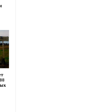
и
ет
88
вых