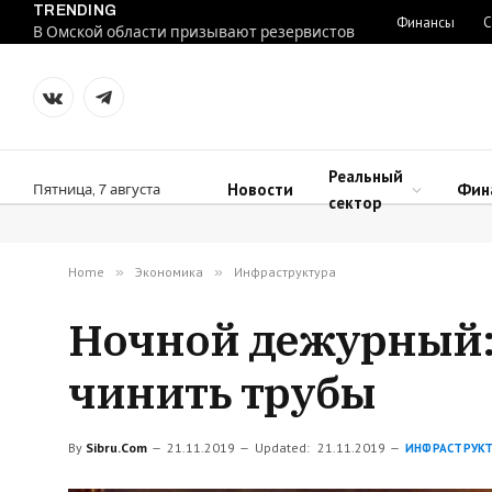
TRENDING
Финансы
С
В Омской области призывают резервистов
VKontakte
Telegram
Реальный
Новости
Фин
Пятница, 7 августа
сектор
Home
»
Экономика
»
Инфраструктура
Ночной дежурный:
чинить трубы
By
Sibru.Com
21.11.2019
Updated:
21.11.2019
ИНФРАСТРУКТ