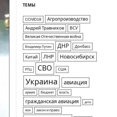
ТЕМЫ
Агропроизводство
COVID19
Андрей Травников
ВСУ
Великая Отечественная война
ДНР
Донбасс
Владимир Путин
Новосибирск
ЛНР
Китай
СВО
США
РПЦ
Украина
авиация
армия
бюджет
власть
гражданская авиация
дети
жкх
закон и право