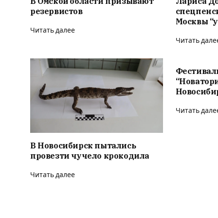
В Омской области призывают
Лариса Д
резервистов
спецпенс
Москвы “у
Читать далее
Читать дале
Фестивал
“Новатор
Новосиби
Читать дале
В Новосибирск пытались
провезти чучело крокодила
Читать далее