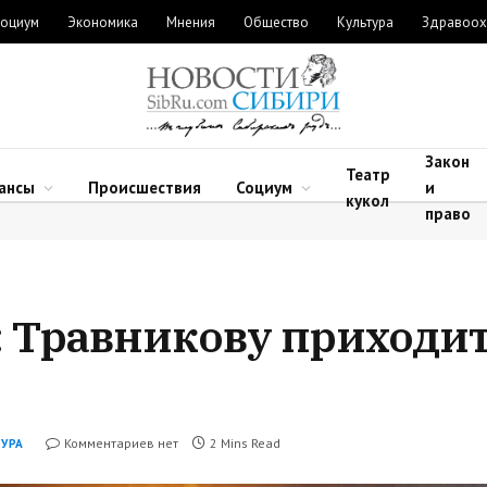
оциум
Экономика
Мнения
Общество
Культура
Здравоох
Закон
Театр
ансы
Происшествия
Социум
и
кукол
право
 Травникову приходит
Комментариев нет
2 Mins Read
УРА