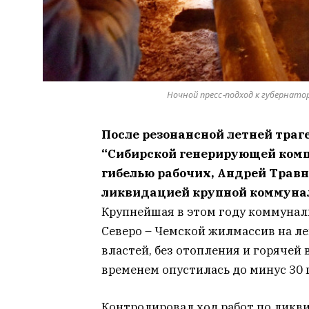
Ночной пресс-подход к губернато
После резонансной летней траг
“Сибирской генерирующей компа
гибелью рабочих, Андрей Трав
ликвидацией крупной коммунал
Крупнейшая в этом году коммуналь
Северо – Чемской жилмассив на ле
властей, без отопления и горячей 
временем опустилась до минус 30 
Контролировал ход работ по ликв