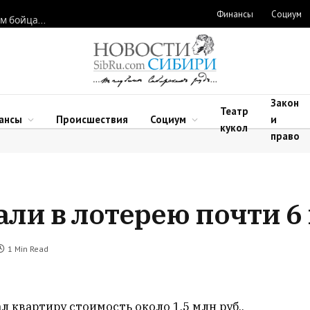
Финансы
Социум
Новосибирские нейрохирурги восстановили функции рук двум бойцам после минно-взрывных травм
Закон
Театр
ансы
Происшествия
Социум
и
кукол
право
али в лотерею почти 6
1 Min Read
 квартиру стоимость около 1,5 млн руб.,