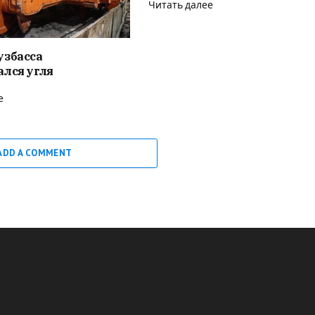
Читать далее
узбасса
лся угля
е
ADD A COMMENT