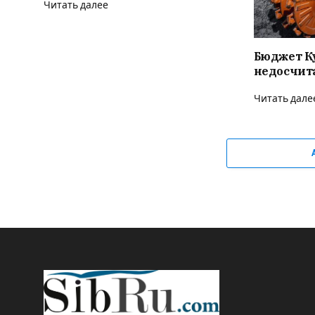
Читать далее
Бюджет К
недосчита
Читать дале