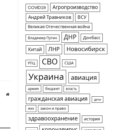
Агропроизводство
COVID19
Андрей Травников
ВСУ
Великая Отечественная война
ДНР
Донбасс
Владимир Путин
Новосибирск
ЛНР
Китай
СВО
США
РПЦ
Украина
авиация
армия
бюджет
власть
Website
гражданская авиация
дети
а
жкх
закон и право
здравоохранение
история
коронавирус