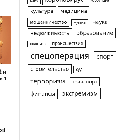
коррупция
кино
культура
медицина
наука
мошенничество
музыка
образование
недвижимость
происшествия
политика
спецоперация
спорт
строительство
суд
й и
к 1
терроризм
транспорт
экстремизм
финансы
cel