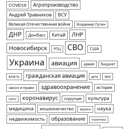
Агропроизводство
COVID19
Андрей Травников
ВСУ
Великая Отечественная война
Владимир Путин
ДНР
ЛНР
Китай
Донбасс
СВО
Новосибирск
США
РПЦ
Украина
авиация
армия
бюджет
гражданская авиация
жкх
власть
дети
здравоохранение
история
закон и право
коронавирус
культура
коррупция
кино
медицина
наука
мошенничество
музыка
образование
недвижимость
политика