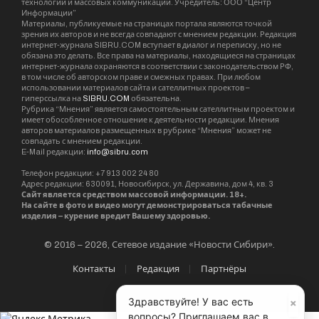
технологий и массовых коммуникаций. Учредитель: ООО “Центр
Информации”
Материалы, публикуемые на страницах портала являются точкой
зрения их авторов и не всегда совпадают с мнением редакции. Редакция
интернет-журнала SIBRU.COM вступает в диалог и переписку, но не
обязана это делать. Все права на материалы, находящиеся на страницах
интернет-журнала охраняются в соответствии с законодательством РФ,
в том числе об авторском праве и смежных правах. При любом
использовании материалов сайта и сателлитных проектов –
гиперссылка на
SIBRU.COM
обязательна.
Рубрика “Мнения” является самостоятельным сателлитным проектом и
имеет обособленное отношение к деятельности редакции. Мнения
авторов материалов размещенных в рубрике “Мнения” может не
совпадать с мнением редакции.
E-Mail редакции:
info@sibru.com
Телефон редакции: +7 913 002 24 80
Адрес редакции: 630091, Новосибирск, ул. Державина, дом 4, кв. 3
Сайт является средством массовой информации. 18+.
На сайте в фото и видео могут демонстрироваться табачные
изделия – курение вредит Вашему здоровью.
© 2016 – 2026, Сетевое издание «Новости Сибири».
Контакты
Редакция
Партнёры
×
Здравствуйте! У вас есть
вопросы? Приглашаем вас в