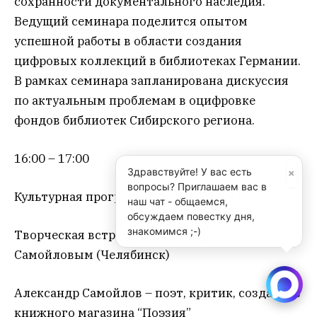
сохранности документального наследия.
Ведущий семинара поделится опытом
успешной работы в области создания
цифровых коллекций в библиотеках Германии.
В рамках семинара запланирована дискуссия
по актуальным проблемам в оцифровке
фондов библиотек Сибирского региона.
16:00 – 17:00
×
Здравствуйте! У вас есть
вопросы? Приглашаем вас в
Культурная программа.Студия 312, 3 этаж
наш чат - общаемся,
обсуждаем повестку дня,
знакомимся ;-)
Творческая встреча с Александром
Самойловым (Челябинск)
Александр Самойлов – поэт, критик, создатель
книжного магазина “Поэзия”