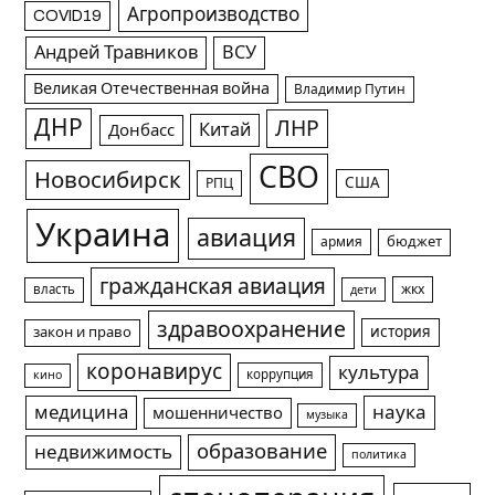
Агропроизводство
COVID19
Андрей Травников
ВСУ
Великая Отечественная война
Владимир Путин
ДНР
ЛНР
Китай
Донбасс
СВО
Новосибирск
США
РПЦ
Украина
авиация
армия
бюджет
гражданская авиация
жкх
власть
дети
здравоохранение
история
закон и право
коронавирус
культура
коррупция
кино
медицина
наука
мошенничество
музыка
образование
недвижимость
политика