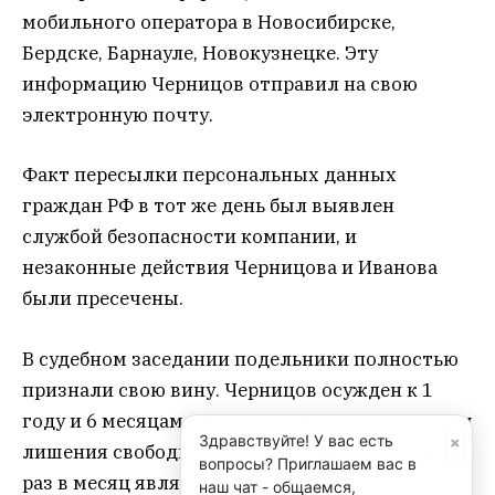
мобильного оператора в Новосибирске,
Бердске, Барнауле, Новокузнецке. Эту
информацию Черницов отправил на свою
электронную почту.
Факт пересылки персональных данных
граждан РФ в тот же день был выявлен
службой безопасности компании, и
незаконные действия Черницова и Иванова
были пресечены.
В судебном заседании подельники полностью
признали свою вину. Черницов осужден к 1
году и 6 месяцам, а Иванов к 1 году и 3 месяцам
×
Здравствуйте! У вас есть
лишения свободы (условно). Они обязаны один
вопросы? Приглашаем вас в
раз в месяц являться на регистрацию в
наш чат - общаемся,