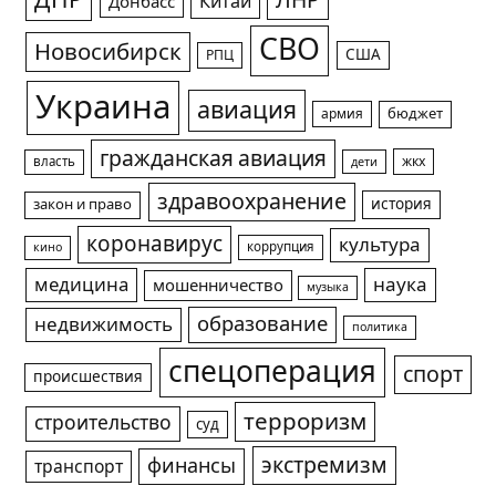
ДНР
ЛНР
Китай
Донбасс
СВО
Новосибирск
США
РПЦ
Украина
авиация
армия
бюджет
гражданская авиация
жкх
власть
дети
здравоохранение
история
закон и право
коронавирус
культура
коррупция
кино
медицина
наука
мошенничество
музыка
образование
недвижимость
политика
спецоперация
спорт
происшествия
терроризм
строительство
суд
экстремизм
финансы
транспорт