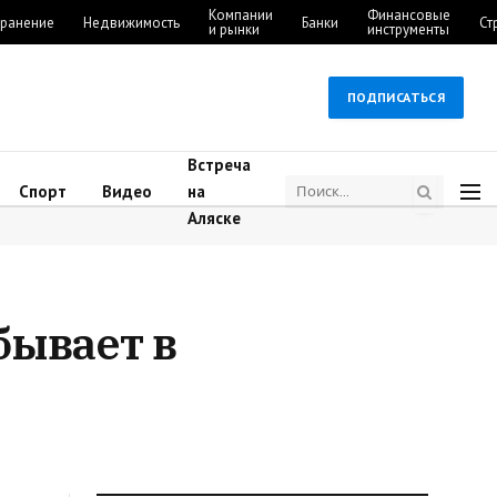
Компании
Финансовые
ранение
Недвижимость
Банки
Ст
и рынки
инструменты
ПОДПИСАТЬСЯ
Встреча
Спорт
Видео
на
Аляске
бывает в