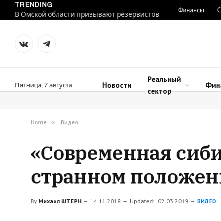
TRENDING
Финансы
С
В Омской области призывают резервистов
VKontakte
Telegram
Реальный
Новости
Фин
Пятница, 7 августа
сектор
Home
»
Видео
«Современная сиби
странном положен
By
Михаил ШТЕРН
14.11.2018
Updated:
02.03.2019
ВИДЕО