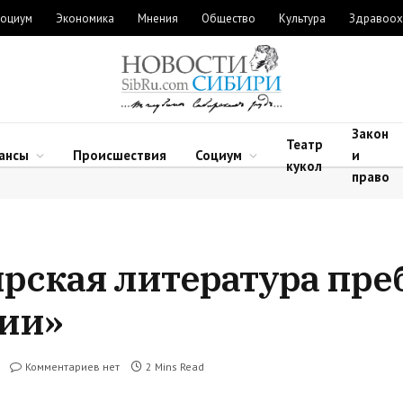
оциум
Экономика
Мнения
Общество
Культура
Здравоох
Закон
Театр
ансы
Происшествия
Социум
и
кукол
право
рская литература пре
ии»
Комментариев нет
2 Mins Read