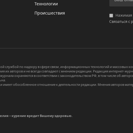
И
Технологии
Происшествия
Нажимая «
Связаться с 
й службой по надзору в сфере связи, информационных технологий и массовых 
я их авторов и не всегда совпадают с мнением редакции. Редакция интернет-журна
-журнала охраняются в соответствии с законодательством РФ, в том числе об авт
ьна.
и имеет обособленное отношение к деятельности редакции. Мнения авторов мате
делия – курение вредит Вашему здоровью.