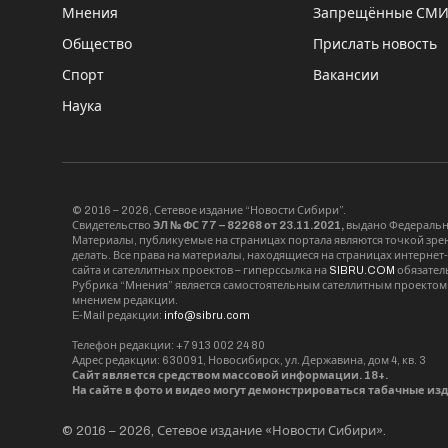
Мнения
Запрещённые СМ
Общество
Прислать новость
Спорт
Вакансии
Наука
© 2016 – 2026, Сетевое издание “Новости Сибири”.
Свидетельство
ЭЛ № ФС 77 – 82268 от 23.11.2021,
выдано Федерально
Материалы, публикуемые на страницах портала являются точкой зрени
делать. Все права на материалы, находящиеся на страницах интернет
сайта и сателлитных проектов – гиперссылка на
SIBRU.COM
обязател
Рубрика “Мнения” является самостоятельным сателлитным проектом 
мнением редакции.
E-Mail редакции:
info@sibru.com
Телефон редакции: +7 913 002 24 80
Адрес редакции: 630091, Новосибирск, ул. Державина, дом 4, кв. 3
Сайт является средством массовой информации. 18+.
На сайте в фото и видео могут демонстрироваться табачные из
© 2016 – 2026, Сетевое издание «Новости Сибири».