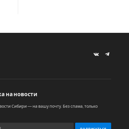
VKontakte
Telegram
а на новости
вости Сибири — на вашу почту. Без спама, только