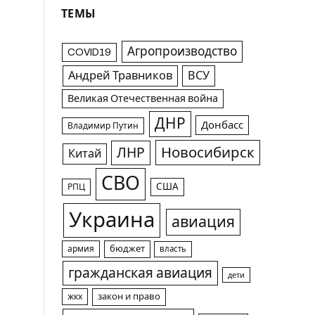
ТЕМЫ
Агропроизводство
COVID19
Андрей Травников
ВСУ
Великая Отечественная война
ДНР
Донбасс
Владимир Путин
Новосибирск
ЛНР
Китай
СВО
США
РПЦ
Украина
авиация
армия
бюджет
власть
гражданская авиация
дети
жкх
закон и право