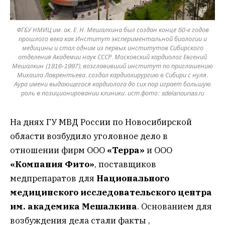
ФГБУ НМИЦ им. ак. Е. Н. Мешалкина был создан конце 50-х годов
прошлого века как Институт экспериментальной биологии и
медицины и стал одним из первых институтов Сибирского
отделения Академии наук СССР. Московский кардиолог Евгений
Мешалкин (1916-1997), возглавивший институт по приглашению
Михаила Лаврентьева, создал кардиохирургию в Сибири с нуля.
Аура имени выдающегося кардиолога до сих пор играет большую
роль в позиционировании клиники. ист.фото: sdelanounas.ru
На днях ГУ МВД России по Новосибирской
области возбудило уголовное дело в
отношении фирм ООО
«Терра»
и ООО
«Компания Фито»
, поставщиков
медпрепаратов для
Национального
медицинского исследовательского центра
им. академика Мешалкина
. Основанием для
возбуждения дела стали факты ,