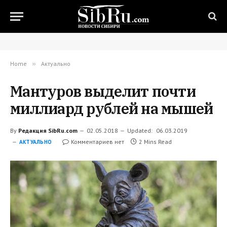
Home
»
Актуально
Мантуров выделит почти
миллиард рублей на мышей
By
Редакция SibRu.com
02.05.2018
Updated:
06.03.2019
Комментариев нет
2 Mins Read
АКТУАЛЬНО