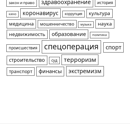
здравоохранение
история
закон и право
коронавирус
культура
коррупция
кино
медицина
наука
мошенничество
музыка
образование
недвижимость
политика
спецоперация
спорт
происшествия
терроризм
строительство
суд
экстремизм
финансы
транспорт