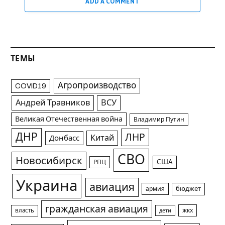
ADD A COMMENT
ТЕМЫ
Агропроизводство
COVID19
Андрей Травников
ВСУ
Великая Отечественная война
Владимир Путин
ДНР
ЛНР
Китай
Донбасс
СВО
Новосибирск
США
РПЦ
Украина
авиация
армия
бюджет
гражданская авиация
жкх
власть
дети