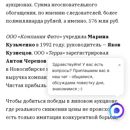
аукционах. Сумма неосновательного
обогащения, по мнению следователей, более
полмиллиарда рублей, а именно, 576 млн руб.
ООО «Компания Фито»
учредила
Марина
Кузьменко
в 1992 году, руководитель —
Яков
Кузнецов
, ООО
«Терра»
зарегистрировал
Антон Черепов
в 2004 году. зарегистрировано
×
Здравствуйте! У вас есть
в Новосибирске в 1992 году. В 2016 году
вопросы? Приглашаем вас в
выручка компании составила 294,8 млн руб.
наш чат - общаемся,
обсуждаем повестку дня,
Чистая прибыль — 28 млн руб.
знакомимся ;-)
Чтобы добиться победы в липовом аукционе,
где реального снижения цены не происходит, а
есть только имитация конкурентной борьбы,
нужна поддержка со стороны самого