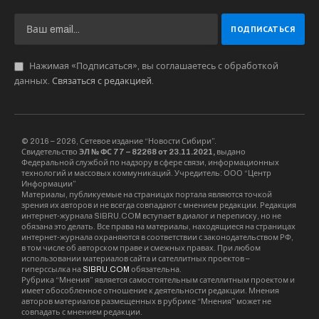
Нажимая «Подписаться», вы соглашаетесь с обработкой
данных.
Связаться с редакцией
.
© 2016 – 2026, Сетевое издание “Новости Сибири”.
Свидетельство
ЭЛ № ФС 77 – 82268 от 23.11.2021,
выдано
Федеральной службой по надзору в сфере связи, информационных
технологий и массовых коммуникаций. Учредитель: ООО “Центр
Информации”
Материалы, публикуемые на страницах портала являются точкой
зрения их авторов и не всегда совпадают с мнением редакции. Редакция
интернет-журнала SIBRU.COM вступает в диалог и переписку, но не
обязана это делать. Все права на материалы, находящиеся на страницах
интернет-журнала охраняются в соответствии с законодательством РФ,
в том числе об авторском праве и смежных правах. При любом
использовании материалов сайта и сателлитных проектов –
гиперссылка на
SIBRU.COM
обязательна.
Рубрика “Мнения” является самостоятельным сателлитным проектом и
имеет обособленное отношение к деятельности редакции. Мнения
авторов материалов размещенных в рубрике “Мнения” может не
совпадать с мнением редакции.