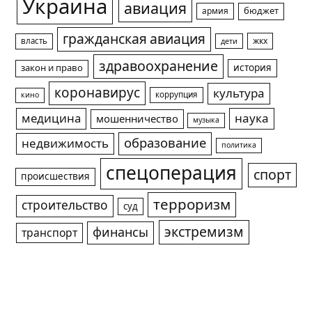
Украина
авиация
армия
бюджет
гражданская авиация
жкх
власть
дети
здравоохранение
история
закон и право
коронавирус
культура
коррупция
кино
медицина
наука
мошенничество
музыка
образование
недвижимость
политика
спецоперация
спорт
происшествия
терроризм
строительство
суд
экстремизм
финансы
транспорт