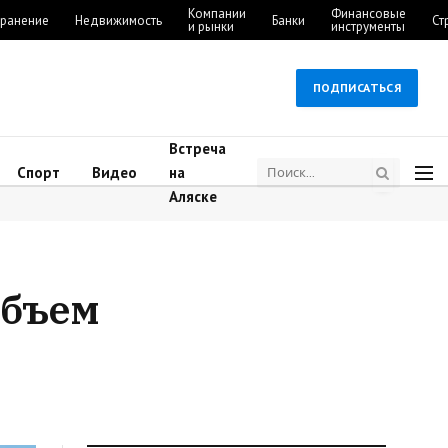
Компании
Финансовые
ранение
Недвижимость
Банки
Ст
и рынки
инструменты
ПОДПИСАТЬСЯ
Встреча
Спорт
Видео
на
Аляске
объем