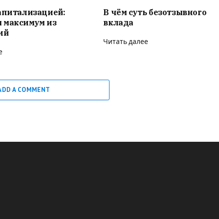
апитализацией:
В чём суть безотзывного
 максимум из
вклада
ий
Читать далее
е
ADD A COMMENT