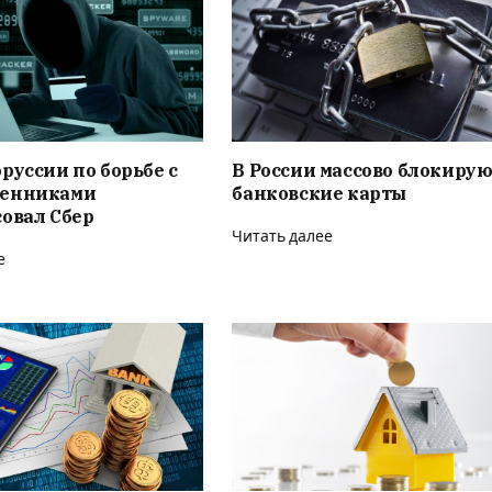
руссии по борьбе с
В России массово блокиру
енниками
банковские карты
овал Сбер
Читать далее
е