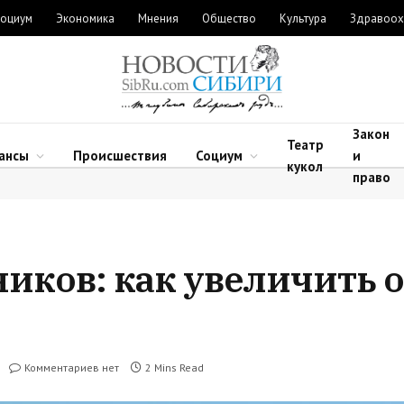
оциум
Экономика
Мнения
Общество
Культура
Здравоох
Закон
Театр
ансы
Происшествия
Социум
и
кукол
право
иков: как увеличить 
Комментариев нет
2 Mins Read