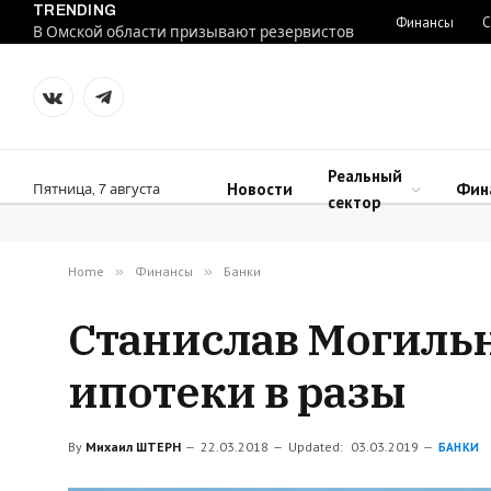
TRENDING
Финансы
С
В Омской области призывают резервистов
VKontakte
Telegram
Реальный
Новости
Фин
Пятница, 7 августа
сектор
Home
»
Финансы
»
Банки
Станислав Могильн
ипотеки в разы
By
Михаил ШТЕРН
22.03.2018
Updated:
03.03.2019
БАНКИ