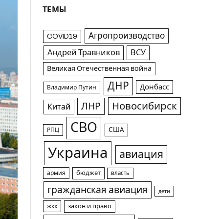
ТЕМЫ
Агропроизводство
COVID19
Андрей Травников
ВСУ
Великая Отечественная война
ДНР
Донбасс
Владимир Путин
Новосибирск
ЛНР
Китай
СВО
США
РПЦ
Украина
авиация
армия
бюджет
власть
гражданская авиация
дети
жкх
закон и право