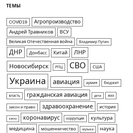
ТЕМЫ
Агропроизводство
COVID19
Андрей Травников
ВСУ
Великая Отечественная война
Владимир Путин
ДНР
ЛНР
Китай
Донбасс
СВО
Новосибирск
США
РПЦ
Украина
авиация
армия
бюджет
гражданская авиация
жкх
власть
дети
здравоохранение
история
закон и право
коронавирус
культура
коррупция
кино
медицина
наука
мошенничество
музыка