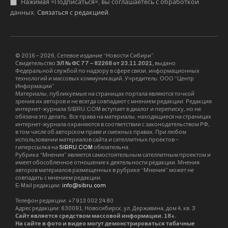
Нажимая «Подписаться», вы соглашаетесь с обработкой
данных.
Связаться с редакцией
.
© 2016 – 2026, Сетевое издание “Новости Сибири”.
Свидетельство
ЭЛ № ФС 77 – 82268 от 23.11.2021,
выдано
Федеральной службой по надзору в сфере связи, информационных
технологий и массовых коммуникаций. Учредитель: ООО “Центр
Информации”
Материалы, публикуемые на страницах портала являются точкой
зрения их авторов и не всегда совпадают с мнением редакции. Редакция
интернет-журнала SIBRU.COM вступает в диалог и переписку, но не
обязана это делать. Все права на материалы, находящиеся на страницах
интернет-журнала охраняются в соответствии с законодательством РФ,
в том числе об авторском праве и смежных правах. При любом
использовании материалов сайта и сателлитных проектов –
гиперссылка на
SIBRU.COM
обязательна.
Рубрика “Мнения” является самостоятельным сателлитным проектом и
имеет обособленное отношение к деятельности редакции. Мнения
авторов материалов размещенных в рубрике “Мнения” может не
совпадать с мнением редакции.
E-Mail редакции:
info@sibru.com
Телефон редакции: +7 913 002 24 80
Адрес редакции: 630091, Новосибирск, ул. Державина, дом 4, кв. 3
Сайт является средством массовой информации. 18+.
На сайте в фото и видео могут демонстрироваться табачные