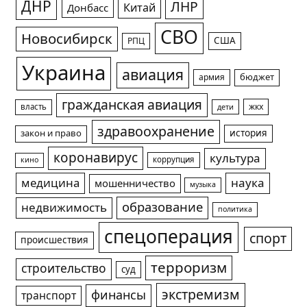
ДНР
ЛНР
Китай
Донбасс
СВО
Новосибирск
США
РПЦ
Украина
авиация
армия
бюджет
гражданская авиация
жкх
власть
дети
здравоохранение
история
закон и право
коронавирус
культура
коррупция
кино
медицина
наука
мошенничество
музыка
образование
недвижимость
политика
спецоперация
спорт
происшествия
терроризм
строительство
суд
экстремизм
финансы
транспорт