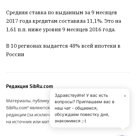
Средняя ставка по выданным за 9 месяцев
2017 года кредитам составила 11,1%. Это на
1,61 п.п. ниже уровня 9 месяцев 2016 года.
В 10 регионах выдается 48% всей ипотеки в
России
Редакция SibRu.com
×
Здравствуйте! У вас есть
Материалы, публикуемые за авторством "Редакция
вопросы? Приглашаем вас в
наш чат - общаемся,
SibRu.com" являются результатом коллективной работы
обсуждаем повестку дня,
редакции (за исключением случаев, если указана ссылка
знакомимся ;-)
на источник или материал помечен как рекламный).