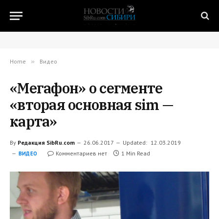
Home
»
Видео
«Мегафон» о сегменте
«вторая основная sim —
карта»
By
Редакция SibRu.com
26.06.2017
Updated:
12.03.2019
Комментариев нет
1 Min Read
ВИДЕО