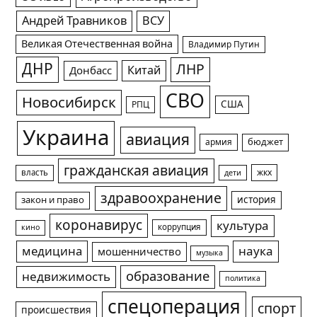
Андрей Травников
ВСУ
Великая Отечественная война
Владимир Путин
ДНР
ЛНР
Китай
Донбасс
СВО
Новосибирск
США
РПЦ
Украина
авиация
армия
бюджет
гражданская авиация
жкх
власть
дети
здравоохранение
история
закон и право
коронавирус
культура
коррупция
кино
медицина
наука
мошенничество
музыка
образование
недвижимость
политика
спецоперация
спорт
происшествия