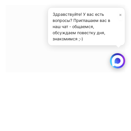
×
Здравствуйте! У вас есть
вопросы? Приглашаем вас в
наш чат - общаемся,
обсуждаем повестку дня,
знакомимся ;-)
Абсурд образования, в который не хочется
верить [видео]
Читать далее
Трамп хранит фотографию с Путиным с
Аляски в своем рабочем столе в Овальном
кабинете [видео]