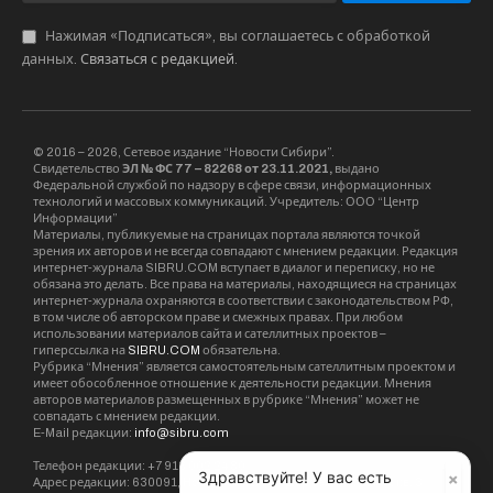
Нажимая «Подписаться», вы соглашаетесь с обработкой
данных.
Связаться с редакцией
.
© 2016 – 2026, Сетевое издание “Новости Сибири”.
Свидетельство
ЭЛ № ФС 77 – 82268 от 23.11.2021,
выдано
Федеральной службой по надзору в сфере связи, информационных
технологий и массовых коммуникаций. Учредитель: ООО “Центр
Информации”
Материалы, публикуемые на страницах портала являются точкой
зрения их авторов и не всегда совпадают с мнением редакции. Редакция
интернет-журнала SIBRU.COM вступает в диалог и переписку, но не
обязана это делать. Все права на материалы, находящиеся на страницах
интернет-журнала охраняются в соответствии с законодательством РФ,
в том числе об авторском праве и смежных правах. При любом
использовании материалов сайта и сателлитных проектов –
гиперссылка на
SIBRU.COM
обязательна.
Рубрика “Мнения” является самостоятельным сателлитным проектом и
имеет обособленное отношение к деятельности редакции. Мнения
авторов материалов размещенных в рубрике “Мнения” может не
совпадать с мнением редакции.
E-Mail редакции:
info@sibru.com
Телефон редакции: +7 913 002 24 80
×
Здравствуйте! У вас есть
Адрес редакции: 630091, Новосибирск, ул. Державина, дом 4, кв. 3