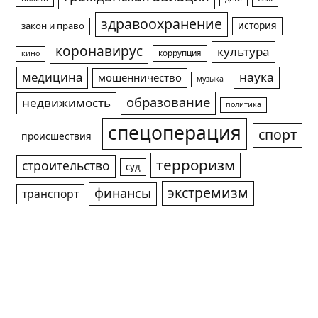
здравоохранение
история
закон и право
коронавирус
культура
коррупция
кино
медицина
наука
мошенничество
музыка
образование
недвижимость
политика
спецоперация
спорт
происшествия
терроризм
строительство
суд
экстремизм
финансы
транспорт