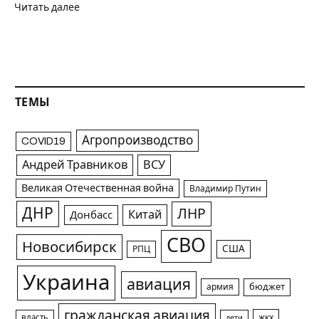
Читать далее
ТЕМЫ
Агропроизводство
COVID19
Андрей Травников
ВСУ
Великая Отечественная война
Владимир Путин
ДНР
ЛНР
Китай
Донбасс
СВО
Новосибирск
США
РПЦ
Украина
авиация
армия
бюджет
гражданская авиация
жкх
власть
дети