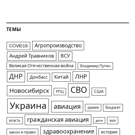
ТЕМЫ
Агропроизводство
COVID19
Андрей Травников
ВСУ
Великая Отечественная война
Владимир Путин
ДНР
ЛНР
Китай
Донбасс
СВО
Новосибирск
США
РПЦ
Украина
авиация
армия
бюджет
гражданская авиация
жкх
власть
дети
здравоохранение
история
закон и право