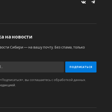
VKontakte
Telegram
а на новости
вости Сибири — на вашу почту. Без спама, только
Подписаться», вы соглашаетесь с обработкой данных.
редакцией
.