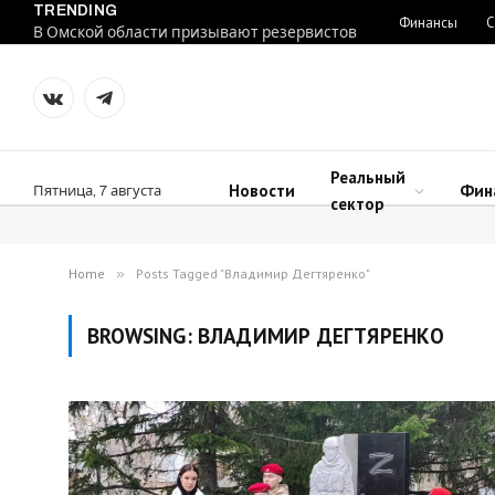
TRENDING
Финансы
С
В Омской области призывают резервистов
VKontakte
Telegram
Реальный
Новости
Фин
Пятница, 7 августа
сектор
Home
»
Posts Tagged "Владимир Дегтяренко"
BROWSING:
ВЛАДИМИР ДЕГТЯРЕНКО