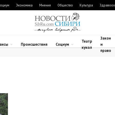
оциум
Экономика
Мнения
Общество
Культура
Здравоох
Закон
Театр
ансы
Происшествия
Социум
и
кукол
право