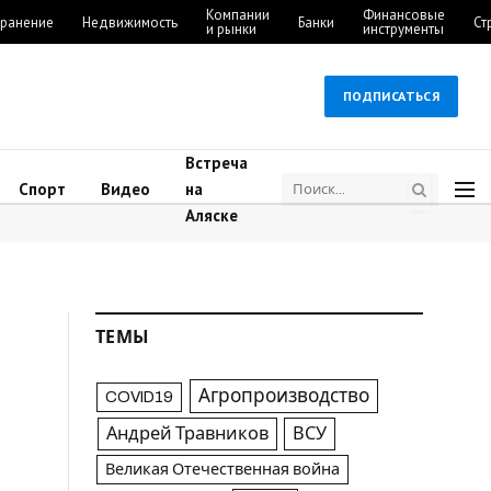
Компании
Финансовые
ранение
Недвижимость
Банки
Ст
и рынки
инструменты
ПОДПИСАТЬСЯ
Встреча
Спорт
Видео
на
Аляске
ТЕМЫ
Агропроизводство
COVID19
Андрей Травников
ВСУ
Великая Отечественная война