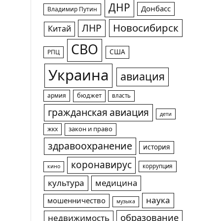
ДНР
Донбасс
Владимир Путин
Новосибирск
ЛНР
Китай
СВО
США
РПЦ
Украина
авиация
армия
бюджет
власть
гражданская авиация
дети
жкх
закон и право
здравоохранение
история
коронавирус
коррупция
кино
культура
медицина
наука
мошенничество
музыка
образование
недвижимость