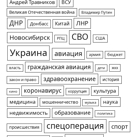
Андрей Травников
ВСУ
Великая Отечественная война
Владимир Путин
ДНР
ЛНР
Китай
Донбасс
СВО
Новосибирск
США
РПЦ
Украина
авиация
армия
бюджет
гражданская авиация
жкх
власть
дети
здравоохранение
история
закон и право
коронавирус
культура
коррупция
кино
медицина
наука
мошенничество
музыка
образование
недвижимость
политика
спецоперация
спорт
происшествия