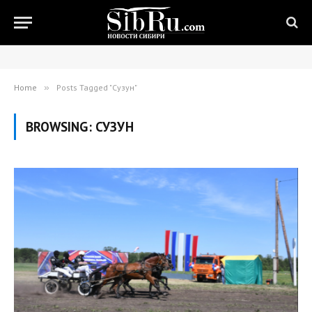
Home
»
Posts Tagged "Сузун"
BROWSING:
СУЗУН