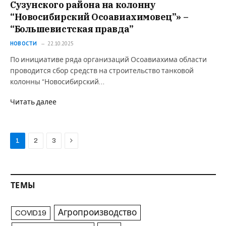
Сузунского района на колонну
“Новосибирский Осоавиахимовец”» –
“Большевистская правда”
НОВОСТИ
22.10.2025
По инициативе ряда организаций Осоавиахима области
проводится сбор средств на строительство танковой
колонны “Новосибирский…
Читать далее
Next
1
2
3
ТЕМЫ
Агропроизводство
COVID19