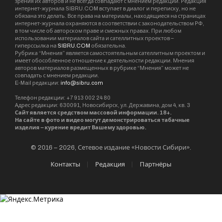
зрения их авторов и не всегда совпадают с мнением редакции. Редакция
интернет-журнала SIBRU.COM вступает в диалог и переписку, но не
обязана это делать. Все права на материалы, находящиеся на страницах
интернет-журнала охраняются в соответствии с законодательством РФ,
в том числе об авторском праве и смежных правах. При любом
использовании материалов сайта и сателлитных проектов –
гиперссылка на
SIBRU.COM
обязательна.
Рубрика “Мнения” является самостоятельным сателлитным проектом и
имеет обособленное отношение к деятельности редакции. Мнения
авторов материалов размещенных в рубрике “Мнения” может не
совпадать с мнением редакции.
E-Mail редакции:
info@sibru.com
Телефон редакции: +7 913 002 24 80
Адрес редакции: 630091, Новосибирск, ул. Державина, дом 4, кв. 3
Сайт является средством массовой информации. 18+.
На сайте в фото и видео могут демонстрироваться табачные
изделия – курение вредит Вашему здоровью.
© 2016 – 2026, Сетевое издание «Новости Сибири».
Контакты
Редакция
Партнёры