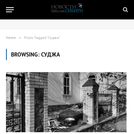
Home
»
Posts Tagged "Суджа"
BROWSING:
СУДЖА