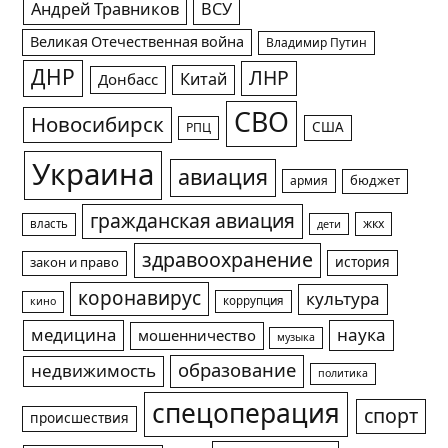
Андрей Травников
ВСУ
Великая Отечественная война
Владимир Путин
ДНР
ЛНР
Китай
Донбасс
СВО
Новосибирск
США
РПЦ
Украина
авиация
армия
бюджет
гражданская авиация
жкх
власть
дети
здравоохранение
история
закон и право
коронавирус
культура
коррупция
кино
медицина
наука
мошенничество
музыка
образование
недвижимость
политика
спецоперация
спорт
происшествия