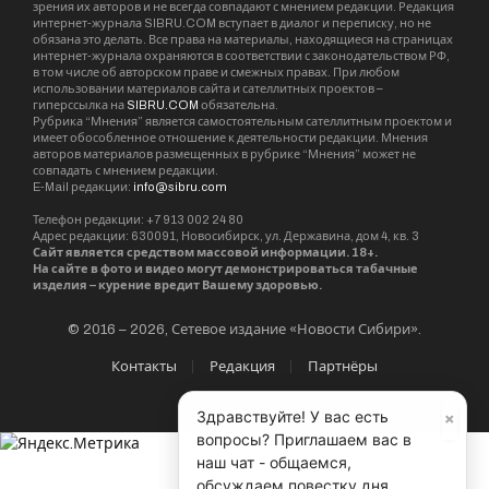
зрения их авторов и не всегда совпадают с мнением редакции. Редакция
интернет-журнала SIBRU.COM вступает в диалог и переписку, но не
обязана это делать. Все права на материалы, находящиеся на страницах
интернет-журнала охраняются в соответствии с законодательством РФ,
в том числе об авторском праве и смежных правах. При любом
использовании материалов сайта и сателлитных проектов –
гиперссылка на
SIBRU.COM
обязательна.
Рубрика “Мнения” является самостоятельным сателлитным проектом и
имеет обособленное отношение к деятельности редакции. Мнения
авторов материалов размещенных в рубрике “Мнения” может не
совпадать с мнением редакции.
E-Mail редакции:
info@sibru.com
Телефон редакции: +7 913 002 24 80
Адрес редакции: 630091, Новосибирск, ул. Державина, дом 4, кв. 3
Сайт является средством массовой информации. 18+.
На сайте в фото и видео могут демонстрироваться табачные
изделия – курение вредит Вашему здоровью.
© 2016 – 2026, Сетевое издание «Новости Сибири».
Контакты
Редакция
Партнёры
×
Здравствуйте! У вас есть
вопросы? Приглашаем вас в
наш чат - общаемся,
обсуждаем повестку дня,