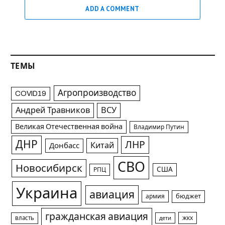
ADD A COMMENT
ТЕМЫ
Агропроизводство
COVID19
Андрей Травников
ВСУ
Великая Отечественная война
Владимир Путин
ДНР
ЛНР
Китай
Донбасс
СВО
Новосибирск
США
РПЦ
Украина
авиация
армия
бюджет
гражданская авиация
жкх
власть
дети