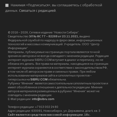
Нажимая «Подписаться», вы соглашаетесь с обработкой
данных.
Связаться с редакцией
.
© 2016 – 2026, Сетевое издание “Новости Сибири”.
Свидетельство
ЭЛ № ФС 77 – 82268 от 23.11.2021,
выдано
Федеральной службой по надзору в сфере связи, информационных
технологий и массовых коммуникаций. Учредитель: ООО “Центр
Информации”
Материалы, публикуемые на страницах портала являются точкой
зрения их авторов и не всегда совпадают с мнением редакции. Редакция
интернет-журнала SIBRU.COM вступает в диалог и переписку, но не
обязана это делать. Все права на материалы, находящиеся на страницах
интернет-журнала охраняются в соответствии с законодательством РФ,
в том числе об авторском праве и смежных правах. При любом
использовании материалов сайта и сателлитных проектов –
гиперссылка на
SIBRU.COM
обязательна.
Рубрика “Мнения” является самостоятельным сателлитным проектом и
имеет обособленное отношение к деятельности редакции. Мнения
авторов материалов размещенных в рубрике “Мнения” может не
совпадать с мнением редакции.
E-Mail редакции:
info@sibru.com
Телефон редакции: +7 913 002 24 80
Адрес редакции: 630091, Новосибирск, ул. Державина, дом 4, кв. 3
Сайт является средством массовой информации. 18+.