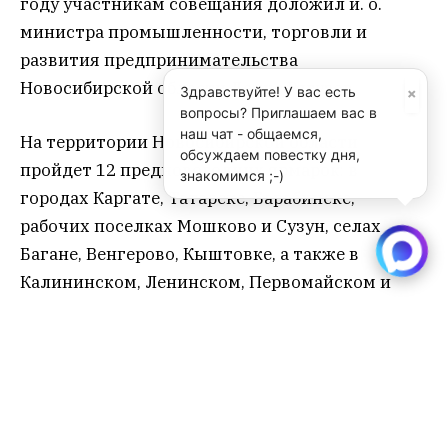
году участникам совещания доложил и. о.
министра промышленности, торговли и
развития предпринимательства
Новосибирской области Денис Рягузов.
×
Здравствуйте! У вас есть
вопросы? Приглашаем вас в
наш чат - общаемся,
На территории Новосибирской области
обсуждаем повестку дня,
пройдет 12 предновогодних ярмарок: в
знакомимся ;-)
городах Каргате, Татарске, Барабинске,
рабочих поселках Мошково и Сузун, селах
Багане, Венгерово, Кыштовке, а также в
Калининском, Ленинском, Первомайском и
Советском районах города Новосибирска.
В городе Новосибирске схемой размещения
нестационарных торговых объектов
определено 101 место для размещения