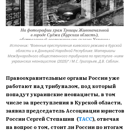
Источник: "Военные преступления киевского режима в Курской
области и в Донецкой Народной Республике. Материалы
Международного общественного трибунала по преступле- ниям
украинских неонацистов (2025)" / М.С. Григорьев, Д.В. Саблин.
Правоохранительные органы России уже
работают над трибуналом, под который
попадут украинские неонацисты, в том
числе за преступления в Курской области,
заявил председатель Ассоциации юристов
России Сергей Степашин (
ТАСС
), отвечая
на вопрос о том, стоит ли России по итогам