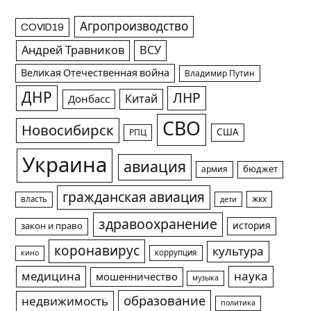
Агропроизводство
COVID19
Андрей Травников
ВСУ
Великая Отечественная война
Владимир Путин
ДНР
ЛНР
Китай
Донбасс
СВО
Новосибирск
США
РПЦ
Украина
авиация
армия
бюджет
гражданская авиация
жкх
власть
дети
здравоохранение
история
закон и право
коронавирус
культура
коррупция
кино
медицина
наука
мошенничество
музыка
образование
недвижимость
политика