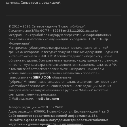
данных.
Связаться с редакцией
.
© 2016 – 2026, Сетевое издание “Новости Сибири”.
Свидетельство
ЭЛ № ФС 77 – 82268 от 23.11.2021,
выдано
Федеральной службой по надзору в сфере связи, информационных
технологий и массовых коммуникаций. Учредитель: ООО “Центр
Информации”
Материалы, публикуемые на страницах портала являются точкой
зрения их авторов и не всегда совпадают с мнением редакции. Редакция
интернет-журнала SIBRU.COM вступает в диалог и переписку, но не
обязана это делать. Все права на материалы, находящиеся на страницах
интернет-журнала охраняются в соответствии с законодательством РФ,
в том числе об авторском праве и смежных правах. При любом
использовании материалов сайта и сателлитных проектов –
гиперссылка на
SIBRU.COM
обязательна.
Рубрика “Мнения” является самостоятельным сателлитным проектом и
имеет обособленное отношение к деятельности редакции. Мнения
авторов материалов размещенных в рубрике “Мнения” может не
совпадать с мнением редакции.
E-Mail редакции:
info@sibru.com
Телефон редакции: +7 913 002 24 80
Адрес редакции: 630091, Новосибирск, ул. Державина, дом 4, кв. 3
Сайт является средством массовой информации. 18+.
На сайте в фото и видео могут демонстрироваться табачные
изделия – курение вредит Вашему здоровью.