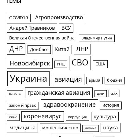
ТЕМЫ
Агропроизводство
COVID19
Андрей Травников
ВСУ
Великая Отечественная война
Владимир Путин
ДНР
ЛНР
Китай
Донбасс
СВО
Новосибирск
США
РПЦ
Украина
авиация
армия
бюджет
гражданская авиация
жкх
власть
дети
здравоохранение
история
закон и право
коронавирус
культура
коррупция
кино
медицина
наука
мошенничество
музыка