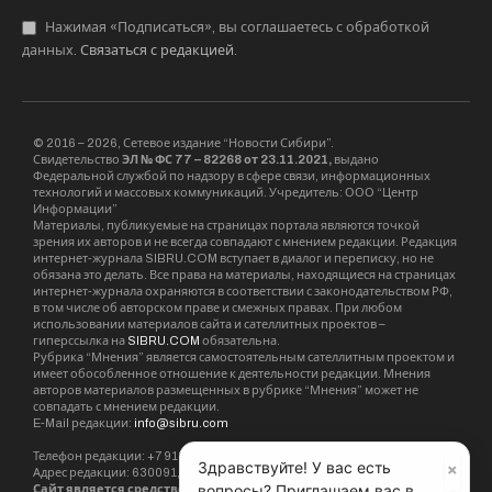
Нажимая «Подписаться», вы соглашаетесь с обработкой
данных.
Связаться с редакцией
.
© 2016 – 2026, Сетевое издание “Новости Сибири”.
Свидетельство
ЭЛ № ФС 77 – 82268 от 23.11.2021,
выдано
Федеральной службой по надзору в сфере связи, информационных
технологий и массовых коммуникаций. Учредитель: ООО “Центр
Информации”
Материалы, публикуемые на страницах портала являются точкой
зрения их авторов и не всегда совпадают с мнением редакции. Редакция
интернет-журнала SIBRU.COM вступает в диалог и переписку, но не
обязана это делать. Все права на материалы, находящиеся на страницах
интернет-журнала охраняются в соответствии с законодательством РФ,
в том числе об авторском праве и смежных правах. При любом
использовании материалов сайта и сателлитных проектов –
гиперссылка на
SIBRU.COM
обязательна.
Рубрика “Мнения” является самостоятельным сателлитным проектом и
имеет обособленное отношение к деятельности редакции. Мнения
авторов материалов размещенных в рубрике “Мнения” может не
совпадать с мнением редакции.
E-Mail редакции:
info@sibru.com
Телефон редакции: +7 913 002 24 80
×
Здравствуйте! У вас есть
Адрес редакции: 630091, Новосибирск, ул. Державина, дом 4, кв. 3
вопросы? Приглашаем вас в
Сайт является средством массовой информации. 18+.