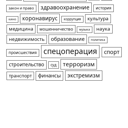
здравоохранение
история
закон и право
коронавирус
культура
коррупция
кино
медицина
наука
мошенничество
музыка
образование
недвижимость
политика
спецоперация
спорт
происшествия
терроризм
строительство
суд
экстремизм
финансы
транспорт