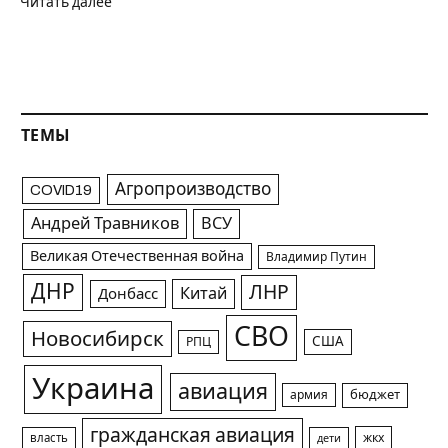
Читать далее
ТЕМЫ
Агропроизводство
COVID19
Андрей Травников
ВСУ
Великая Отечественная война
Владимир Путин
ДНР
ЛНР
Китай
Донбасс
СВО
Новосибирск
США
РПЦ
Украина
авиация
армия
бюджет
гражданская авиация
жкх
власть
дети