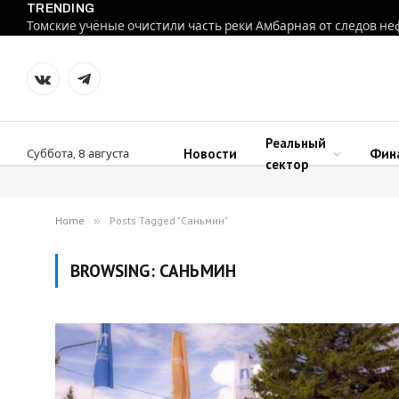
TRENDING
Томские учёные очистили часть реки Амбарная от следов не
VKontakte
Telegram
Реальный
Новости
Фин
Суббота, 8 августа
сектор
Home
»
Posts Tagged "Саньмин"
BROWSING:
САНЬМИН