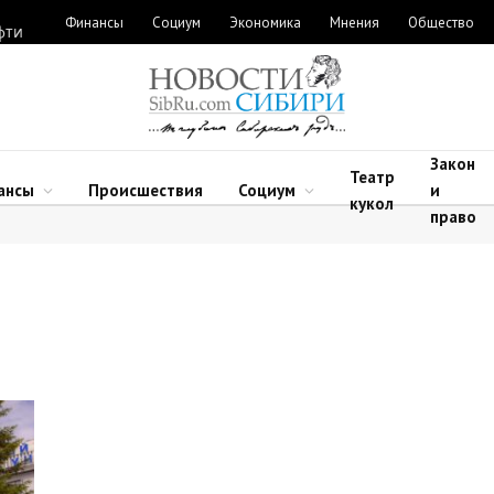
Финансы
Социум
Экономика
Мнения
Общество
фти
Закон
Театр
ансы
Происшествия
Социум
и
кукол
право