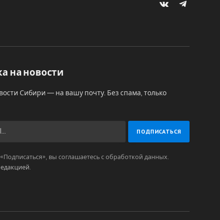
VKontakte
Telegram
а на новости
вости Сибири — на вашу почту. Без спама, только
Подписаться», вы соглашаетесь с обработкой данных.
редакцией
.