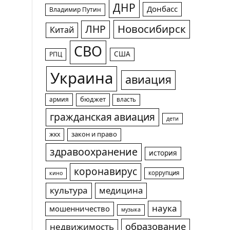
ДНР
Донбасс
Владимир Путин
Новосибирск
ЛНР
Китай
СВО
США
РПЦ
Украина
авиация
армия
бюджет
власть
гражданская авиация
дети
жкх
закон и право
здравоохранение
история
коронавирус
коррупция
кино
культура
медицина
наука
мошенничество
музыка
образование
недвижимость