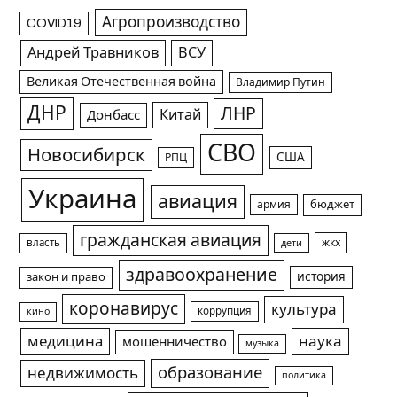
Агропроизводство
COVID19
Андрей Травников
ВСУ
Великая Отечественная война
Владимир Путин
ДНР
ЛНР
Китай
Донбасс
СВО
Новосибирск
США
РПЦ
Украина
авиация
армия
бюджет
гражданская авиация
жкх
власть
дети
здравоохранение
история
закон и право
коронавирус
культура
коррупция
кино
медицина
наука
мошенничество
музыка
образование
недвижимость
политика