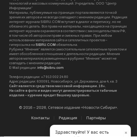
технологий и массовых коммуникаций. Учредитель: ООО “Центр
Информации”
Материалы, публикуемые на страницах портала являются точкой
зрения их авторов и не всегда совпадают с мнением редакции. Редакция
интернет-журнала SIBRU.COM вступает в диалог и переписку, но не
обязана это делать. Все права на материалы, находящиеся на страницах
интернет-журнала охраняются в соответствии с законодательством РФ,
в том числе об авторском праве и смежных правах. При любом
использовании материалов сайта и сателлитных проектов –
гиперссылка на
SIBRU.COM
обязательна.
Рубрика “Мнения” является самостоятельным сателлитным проектом и
имеет обособленное отношение к деятельности редакции. Мнения
авторов материалов размещенных в рубрике “Мнения” может не
совпадать с мнением редакции.
E-Mail редакции:
info@sibru.com
Телефон редакции: +7 913 002 24 80
Адрес редакции: 630091, Новосибирск, ул. Державина, дом 4, кв. 3
Сайт является средством массовой информации. 18+.
На сайте в фото и видео могут демонстрироваться табачные
изделия – курение вредит Вашему здоровью.
© 2016 – 2026, Сетевое издание «Новости Сибири».
Контакты
Редакция
Партнёры
×
Здравствуйте! У вас есть