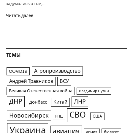
задумались о том,…
Читать далее
ТЕМЫ
Агропроизводство
COVID19
Андрей Травников
ВСУ
Великая Отечественная война
Владимир Путин
ДНР
ЛНР
Китай
Донбасс
СВО
Новосибирск
США
РПЦ
Украина
авиация
армия
бюджет