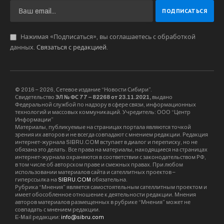
Нажимая «Подписаться», вы соглашаетесь с обработкой
данных.
Связаться с редакцией
.
© 2016 – 2026, Сетевое издание “Новости Сибири”.
Свидетельство
ЭЛ № ФС 77 – 82268 от 23.11.2021,
выдано
Федеральной службой по надзору в сфере связи, информационных
технологий и массовых коммуникаций. Учредитель: ООО “Центр
Информации”
Материалы, публикуемые на страницах портала являются точкой
зрения их авторов и не всегда совпадают с мнением редакции. Редакция
интернет-журнала SIBRU.COM вступает в диалог и переписку, но не
обязана это делать. Все права на материалы, находящиеся на страницах
интернет-журнала охраняются в соответствии с законодательством РФ,
в том числе об авторском праве и смежных правах. При любом
использовании материалов сайта и сателлитных проектов –
гиперссылка на
SIBRU.COM
обязательна.
Рубрика “Мнения” является самостоятельным сателлитным проектом и
имеет обособленное отношение к деятельности редакции. Мнения
авторов материалов размещенных в рубрике “Мнения” может не
совпадать с мнением редакции.
E-Mail редакции:
info@sibru.com