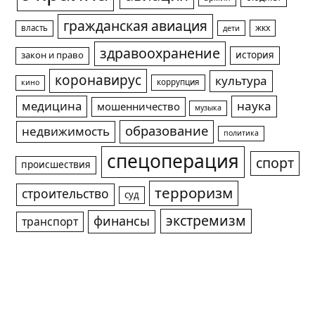
гражданская авиация
жкх
власть
дети
здравоохранение
история
закон и право
коронавирус
культура
коррупция
кино
медицина
наука
мошенничество
музыка
образование
недвижимость
политика
спецоперация
спорт
происшествия
терроризм
строительство
суд
экстремизм
финансы
транспорт