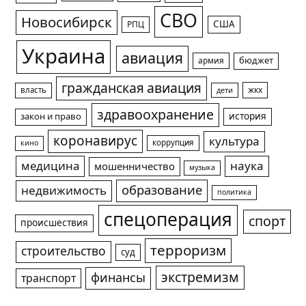
СВО
Новосибирск
США
РПЦ
Украина
авиация
армия
бюджет
гражданская авиация
жкх
власть
дети
здравоохранение
история
закон и право
коронавирус
культура
коррупция
кино
медицина
наука
мошенничество
музыка
образование
недвижимость
политика
спецоперация
спорт
происшествия
терроризм
строительство
суд
экстремизм
финансы
транспорт