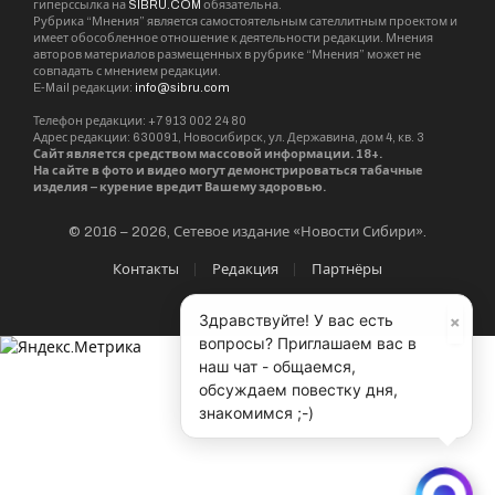
гиперссылка на
SIBRU.COM
обязательна.
Рубрика “Мнения” является самостоятельным сателлитным проектом и
имеет обособленное отношение к деятельности редакции. Мнения
авторов материалов размещенных в рубрике “Мнения” может не
совпадать с мнением редакции.
E-Mail редакции:
info@sibru.com
Телефон редакции: +7 913 002 24 80
Адрес редакции: 630091, Новосибирск, ул. Державина, дом 4, кв. 3
Сайт является средством массовой информации. 18+.
На сайте в фото и видео могут демонстрироваться табачные
изделия – курение вредит Вашему здоровью.
© 2016 – 2026, Сетевое издание «Новости Сибири».
Контакты
Редакция
Партнёры
×
Здравствуйте! У вас есть
вопросы? Приглашаем вас в
наш чат - общаемся,
обсуждаем повестку дня,
знакомимся ;-)