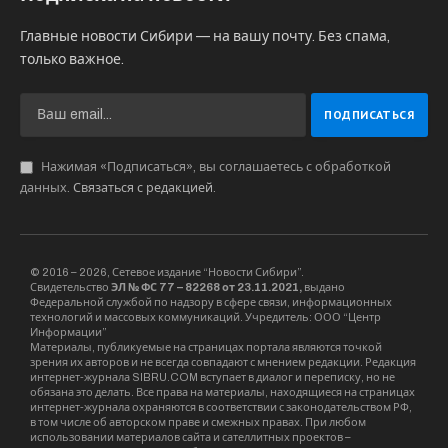
Главные новости Сибири — на вашу почту. Без спама,
только важное.
Нажимая «Подписаться», вы соглашаетесь с обработкой
данных.
Связаться с редакцией
.
© 2016 – 2026, Сетевое издание “Новости Сибири”.
Свидетельство
ЭЛ № ФС 77 – 82268 от 23.11.2021,
выдано
Федеральной службой по надзору в сфере связи, информационных
технологий и массовых коммуникаций. Учредитель: ООО “Центр
Информации”
Материалы, публикуемые на страницах портала являются точкой
зрения их авторов и не всегда совпадают с мнением редакции. Редакция
интернет-журнала SIBRU.COM вступает в диалог и переписку, но не
обязана это делать. Все права на материалы, находящиеся на страницах
интернет-журнала охраняются в соответствии с законодательством РФ,
в том числе об авторском праве и смежных правах. При любом
использовании материалов сайта и сателлитных проектов –