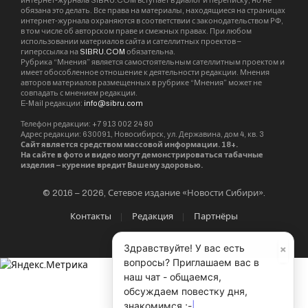
интернет-журнала SIBRU.COM вступает в диалог и переписку, но не
обязана это делать. Все права на материалы, находящиеся на страницах
интернет-журнала охраняются в соответствии с законодательством РФ,
в том числе об авторском праве и смежных правах. При любом
использовании материалов сайта и сателлитных проектов –
гиперссылка на
SIBRU.COM
обязательна.
Рубрика “Мнения” является самостоятельным сателлитным проектом и
имеет обособленное отношение к деятельности редакции. Мнения
авторов материалов размещенных в рубрике “Мнения” может не
совпадать с мнением редакции.
E-Mail редакции:
info@sibru.com
Телефон редакции: +7 913 002 24 80
Адрес редакции: 630091, Новосибирск, ул. Державина, дом 4, кв. 3
Сайт является средством массовой информации. 18+.
На сайте в фото и видео могут демонстрироваться табачные
изделия – курение вредит Вашему здоровью.
© 2016 – 2026, Сетевое издание «Новости Сибири».
Контакты
Редакция
Партнёры
×
Здравствуйте! У вас есть
вопросы? Приглашаем вас в
наш чат - общаемся,
обсуждаем повестку дня,
знакомимся ;-)