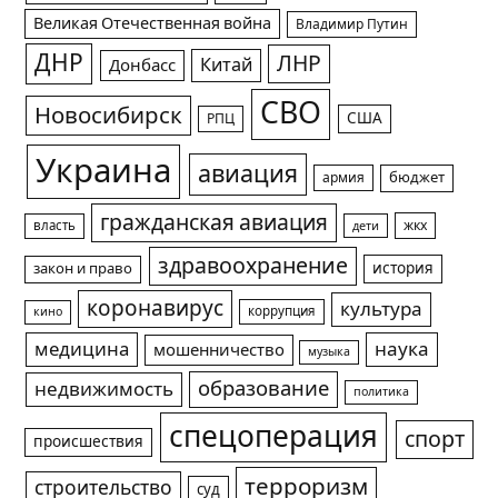
Великая Отечественная война
Владимир Путин
ДНР
ЛНР
Китай
Донбасс
СВО
Новосибирск
США
РПЦ
Украина
авиация
армия
бюджет
гражданская авиация
жкх
власть
дети
здравоохранение
история
закон и право
коронавирус
культура
коррупция
кино
медицина
наука
мошенничество
музыка
образование
недвижимость
политика
спецоперация
спорт
происшествия
терроризм
строительство
суд